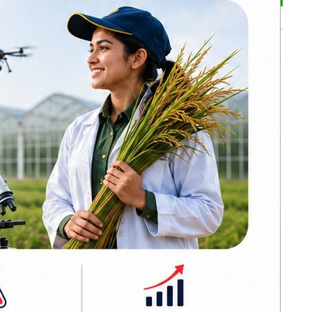
भर्खरै
कांग्रेस नेतासमेत
रहेका कपिलवस्तुका
पूर्वमेयर सिंह जंगलमा
मृत भेटिए
ो बैठक बस्न
स्वर्णिमलाई
रास्वपामा ल्याउन
भूमिका खेलेका
ि सप्तरीमा
श्रीरामले भने–
अर्थनीति कागजी सूत्र
ा बकैया र
होइन
३२औं विश्व आदिवासी