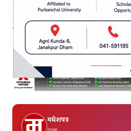
उनले मन्त्रिपरिषद्को बैठकबाट सम्पूर्ण दातृ निकायह
आग्रह गर्ने निर्णय भएको बताए । मुख्यमन्त्री सिंहले म
निर्देशन दिइएकोसमेत बताए ।
प्रकाशित मिति: २०८१ आश्विन १३, आईतवार २२:५०
मुख्यमन्त्री सतिशकुमार सिंह
मधेशपत्र
लेखक