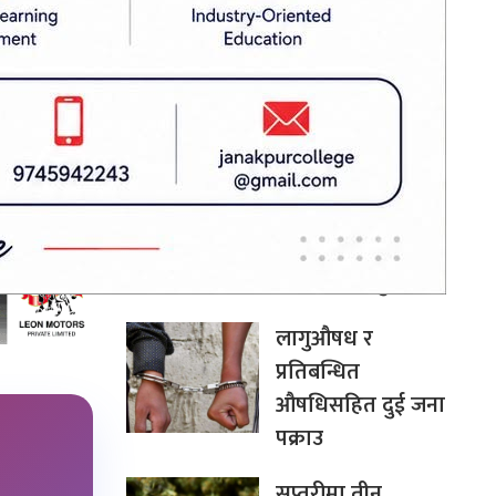
त्रमा पुग्न
दिवसका अवसरमा
काठमाडौंमा
ित निकायलाई
सांस्कृतिक र्‍याली
(तस्बिर)
देउवा र खड्काको
पुनरावलोकन
निवेदनमा सुनुवाइ गर्न
सर्वोच्चको अनुमति
लागुऔषध र
प्रतिबन्धित
औषधिसहित दुई जना
पक्राउ
सप्तरीमा तीन