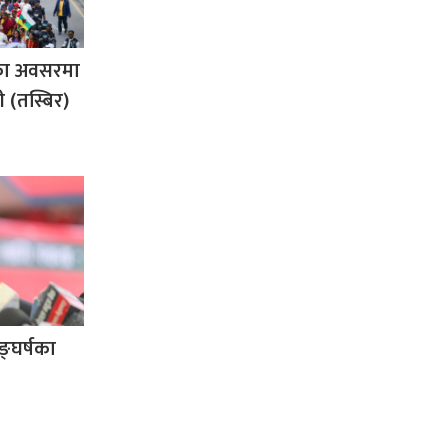
का अवसरमा
ी (तस्बिर)
ङ्घर्षका