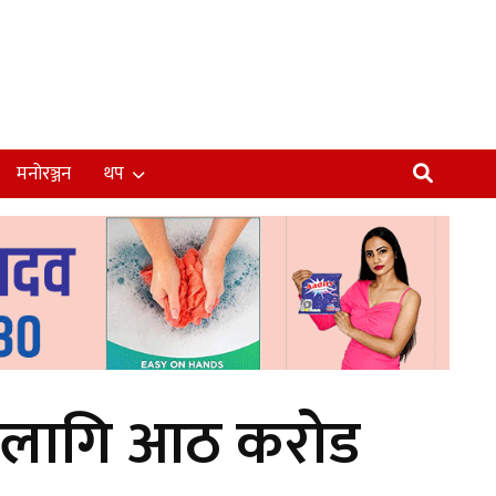
मनोरञ्जन
थप
का लागि आठ करोड