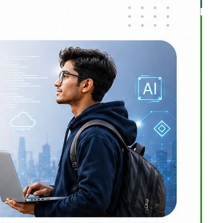
गर्न आठवटै
च करोड रकम
र्णय गरेको