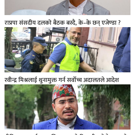
राप्रपा संसदीय दलको बैठक बस्दै, के–के छन् एजेण्डा ?
रवीन्द्र मिश्रलाई थुनामुक्त गर्न सर्वोच्च अदालतले आदेश