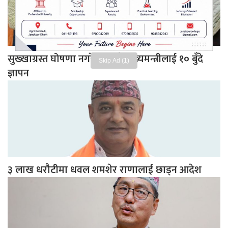
सुख्खाग्रस्त घोषणा नगरेको भन्दै मुख्यमन्त्रीलाई १० बुँदे
Skip Ad
ज्ञापन
३ लाख धरौटीमा धवल शमशेर राणालाई छाड्न आदेश