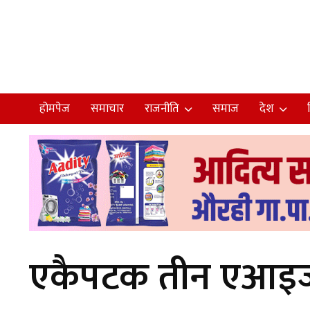
होमपेज
समाचार
राजनीति
समाज
देश
एकैपटक तीन एआइजी