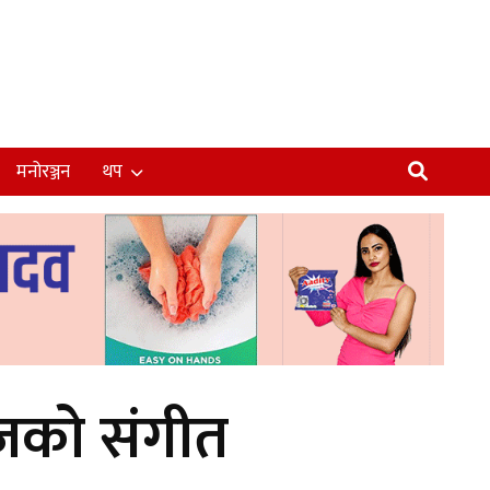
मनोरञ्जन
थप
जको संगीत