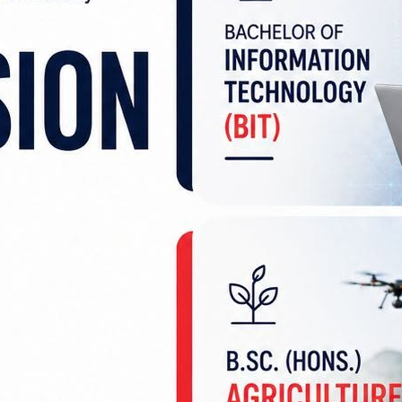
त तयारी अन्तिम चरणमा पुगेको छ। उनले भने, ‘इच्छाशक