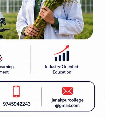
ग्वार्को फ्लाईओभरमा
बस दुर्घटना : एक
महिलाको मृत्यु, ६
दित नारायण
जना घाइते
सर्वोच्चमा कांग्रेस
ँवरको स्वर
विशेष
महाधिवेशनसम्बन्धी
पुनरावलोकन निवेदन
अध्ययन हुँदै
 राजेन्द्र
गोरखामा पहिरो :
पेट्रोल पम्प र घरमा
ल्पी राजको
क्षति, पाँच
मोटरसाइकल पुरिए
गीत र स्वर