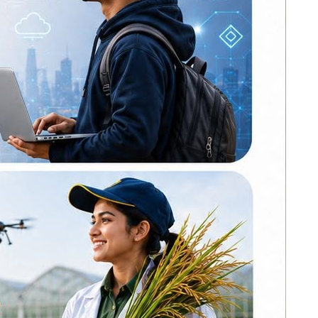
प्रतिनिधिसभाको
आजको बैठकमा ४
वटा विधेयक प्रस्तुत
हुने
अन्ततः आफ्नै
योजनाबाट पछि हटे
ओली, कोशीमा
कार्कीकै निरन्तरता
भिडभाड लुकाउन
सिभिल अस्पतालमा
फोटो–भिडियो खिच्न
रोक
्ति भएपछि