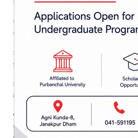
जुनसुकै पेशामा रहेका व्यक्तिहरूले सिर्जनात्मक काम ग
यसका साथै उनी ठूल्ठूला व्यावसायिक गीतमा पनि व
र दीपा नारायणको स्वर हुनेछ भने शब्द सुरेन्द्र महर्जन
त्यस्तै ‘भम तिम्रो आँगनिमा कहिले टेक्ने हो’ ब
रहनेछ। गीतकार रमेश कोइरालाको शब्दमा सो गीतको 
त्यस्तै, नेपाली चलचित्र ‘दर्शन नमस्ते–५’ को शीर्
थापाको शब्दमा रेकर्ड हुँदैछ।
भोजपुरी गीतहरूमा पनि सन्तोष राज उत्तिकै सक्रिय छ
स्वर रहनेछ भने शब्द उमालाल यादवले लेखेका हुन्। 