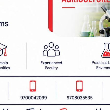
र्न सक्छन् भन्ने सन्देश यिनका गीतले दिन्छ।’
्यस्त छन्। ‘बिदेशमा बोल’ बोलको गीतमा बलिउड गायक उ
 ‘अमर’ को रहेको छ। उक्त गीत हाल रेकर्डिङ प्रक्रियामा छ।
ोलको गीतमा बलिउड गायक कुमार सानु र गायिका सेलिना कु
रेकर्डिङ भइरहेको छ।
ष गीतमा गायक राजेश पायल राईको स्वर रहने भएको छ। सो गीत
न्। ‘करना बहाना रानी’ बोलको गीतमा बिक्रम्त मेहता र शि
सोहीत, ‘हम त भईनी तोहार’ बोलको गीतमा भने उनले आफैं सं