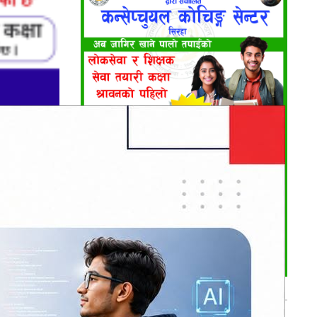
एकैसाथ तीन
हरी प्रधान
नक्साल मानव
भर्खरै
यी तीनैजना