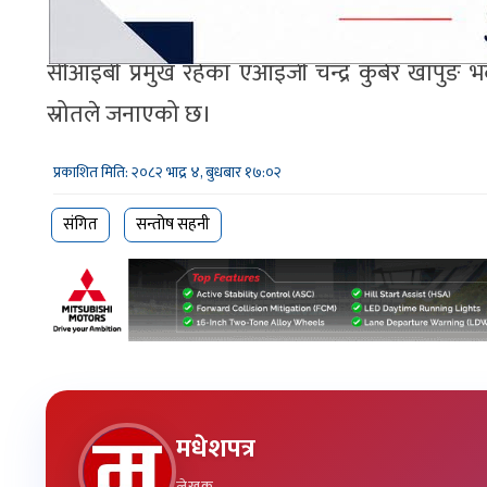
दिने भएका छन्।
सीआइबी प्रमुख रहेका एआइजी चन्द्र कुबेर खापुङ भद
स्रोतले जनाएको छ।
प्रकाशित मिति: २०८२ भाद्र ४, बुधबार १७:०२
संगित
सन्तोष सहनी
मधेशपत्र
लेखक