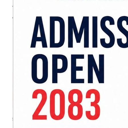
एआइजी स्वयं गीत लेख्ने गीतकार पनि हुन्।
ADVERTISEMENT
सन्तोष राजका अनुसार ती तीनवटै गीतहरुको संगी