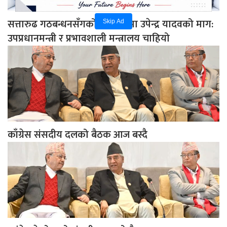
सत्तारुढ गठबन्धनसँगको छलफलमा उपेन्द्र यादवको माग:
Skip Ad
उपप्रधानमन्त्री र प्रभावशाली मन्त्रालय चाहियो
काँग्रेस संसदीय दलको बैठक आज बस्दै