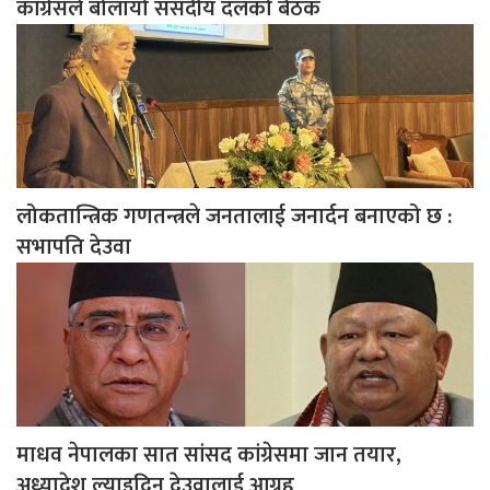
कांग्रेसले बोलायो संसदीय दलको बैठक
लोकतान्त्रिक गणतन्त्रले जनतालाई जनार्दन बनाएको छ :
सभापति देउवा
माधव नेपालका सात सांसद कांग्रेसमा जान तयार,
अध्यादेश ल्याइदिन देउवालाई आग्रह