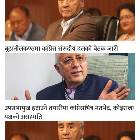
बूढानीलकण्ठमा कांग्रेस संसदीय दलको बैठक जारी
उपसभामुख हटाउने तयारीमा कांग्रेसभित्र मतभेद, कोइराला
पक्षको असहमति