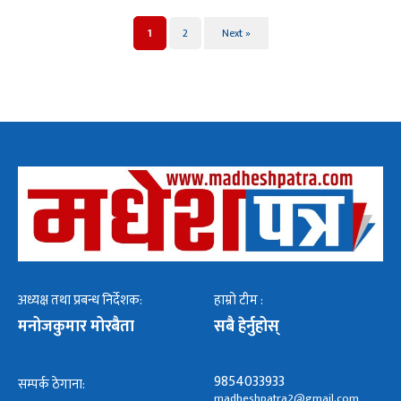
1
2
Next »
अध्यक्ष तथा प्रबन्ध निर्देशक:
हाम्रो टीम :
मनोजकुमार मोरबैता
सबै हेर्नुहोस्
9854033933
सम्पर्क ठेगाना:
madheshpatra2@gmail.com