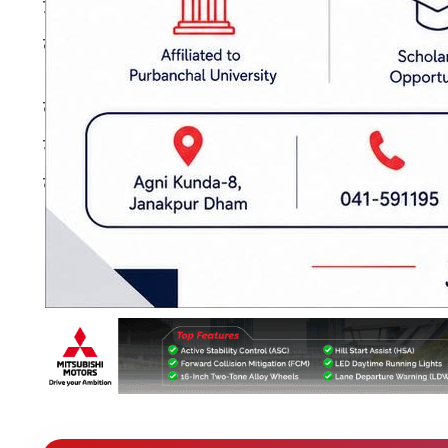
उनले सरकारी कामकारबाहीमा अवरोध पुर्‍याउने, कर्मच
कार्य कानूनविपरीत हुने उल्लेख गर्दै यस्ता घटनामा
वन संरक्षण अभियन्ताहरूले पनि सामाजिक सञ्जाल
माध्यमबाट आफ्ना धारणा राख्न आग्रह गरेका छन्। 
बेला सामाजिक सद्भाव र कानुनी शासन कायम राख्न सबै 
प्रकाशित मिति: २०८३ असार २, मंगलवार ०७:०४
डिभिजन वन कार्यालय बारा