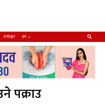
मनोरञ्जन
थप
े पक्राउ