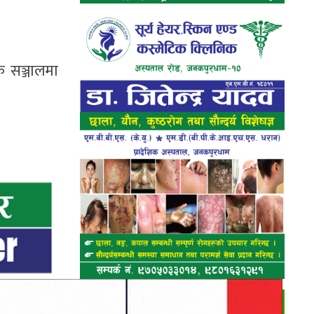
क सञ्जालमा