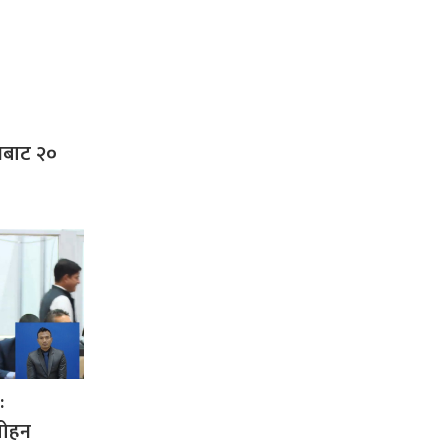
नबाट २०
:
रमोहन