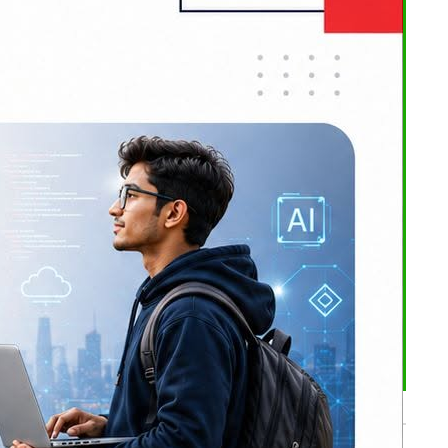
त्र रहेको
सको घाँटी
षाकर्मीलाई
रामा निवेदन
भर्खरै
क्षेत्रबाट