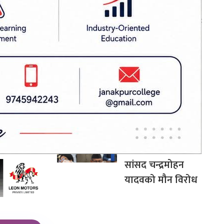
ि उक्साउने
उद्योगमा आशालाग्दा
परिणाम देखिन थाले :
प्रधानमन्त्री शाह
नी र सभ्य
सिराहामा ९१ किलो
हस भइरहेका
गाँजासहित एकजना
पक्राउ, ४ जना फरार
ढल्केवरमै ट्रमा
सेन्टरको माग :
प्रतिनिधिसभामा
सांसद चन्द्रमोहन
यादवको मौन विरोध