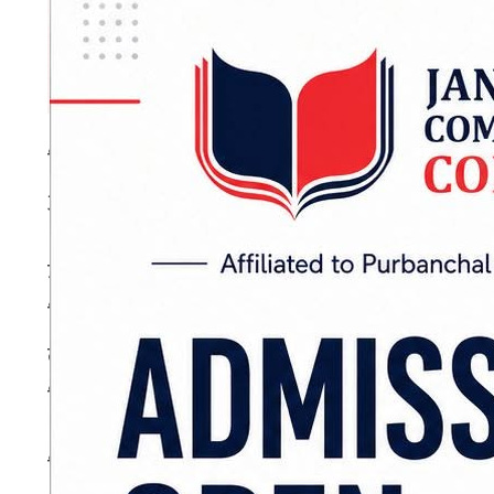
डिभिजन वन कार्यालय बाराले केही दिनअघि निजगढ
अतिक्रमित जग्गा खाली गर्न सात दिने सूचना आफ्नो
उक्त सूचनामा प्रतिक्रिया जनाउँदै बडालले ‘जस
छिनाउनुपर्छ’ भन्ने आशयको टिप्पणी गरेका थिए। वन क
लक्षित गर्दै हिंसा भड्काउने र सार्वजनिक शान्ति–सुरक
दिएको थियो।
निवेदन प्राप्त भएपछि प्रहरीले अनुसन्धान अगाडि ब