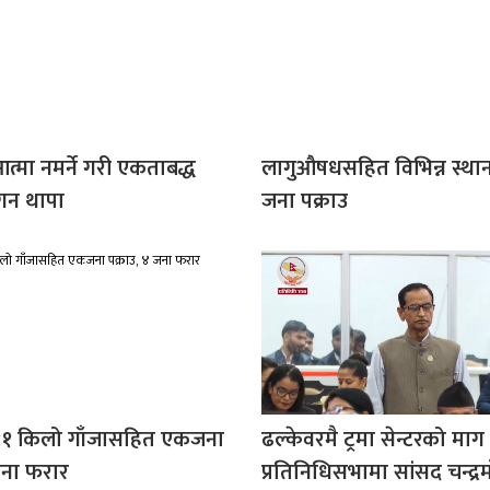
आत्मा नमर्ने गरी एकताबद्ध
लागुऔषधसहित विभिन्न स्था
गगन थापा
जना पक्राउ
९१ किलो गाँजासहित एकजना
ढल्केवरमै ट्रमा सेन्टरको माग 
जना फरार
प्रतिनिधिसभामा सांसद चन्द्