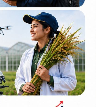
नेपाल प्रिमियर लिग :
हरमित सिंह जनकपुर
होर्‍याउने
बोल्ट्सको कप्तान
ी कार्यालय
कांग्रेसको आत्मा नमर्ने
गरी एकताबद्ध
ीलाई धम्की
बनाउँछौँ: गगन थापा
लागुऔषधसहित
विभिन्न स्थानबाट २०
 संरक्षणका
जना पक्राउ
ैलाई आग्रह
बन्द र घाटामा
थलिएका केही