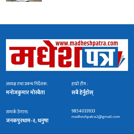
अध्यक्ष तथा प्रबन्ध निर्देशक:
हाम्रो टीम :
मनोजकुमार मोरबैता
सबै हेर्नुहोस्
9854033933
सम्पर्क ठेगाना:
madheshpatra2@gmail.com
जनकपुरधाम-२, धनुषा