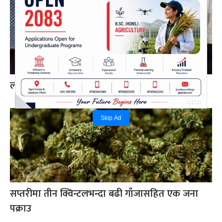
लागुऔषध र प्रतिबन्धित औषधिसहित दुई जना पक्राउ
Skip Ad
सप्तरीमा तीन क्विन्टलभन्दा बढी गाँजासहित एक जना
पक्राउ