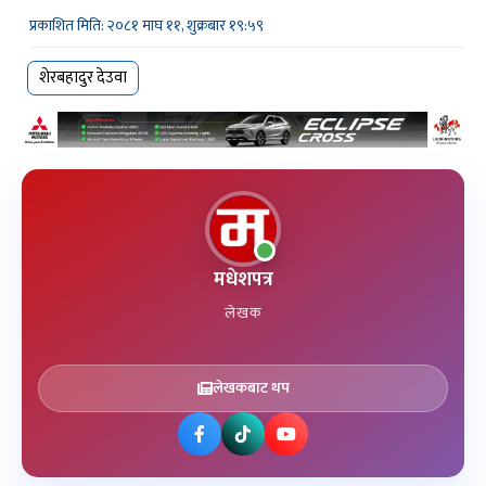
प्रकाशित मिति: २०८१ माघ ११, शुक्रबार १९:५९
शेरबहादुर देउवा
मधेशपत्र
लेखक
लेखकबाट थप