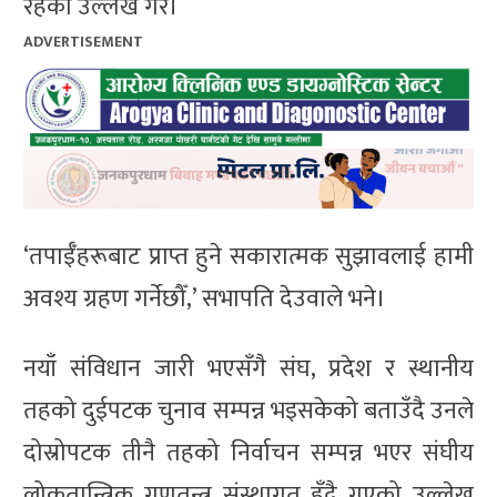
रहेको उल्लेख गरे।
ADVERTISEMENT
‘तपाईँहरूबाट प्राप्त हुने सकारात्मक सुझावलाई हामी
अवश्य ग्रहण गर्नेछौँ,’ सभापति देउवाले भने।
नयाँ संविधान जारी भएसँगै संघ, प्रदेश र स्थानीय
तहको दुईपटक चुनाव सम्पन्न भइसकेको बताउँदै उनले
दोस्रोपटक तीनै तहको निर्वाचन सम्पन्न भएर संघीय
लोकतान्त्रिक गणतन्त्र संस्थागत हुँदै गएको उल्लेख