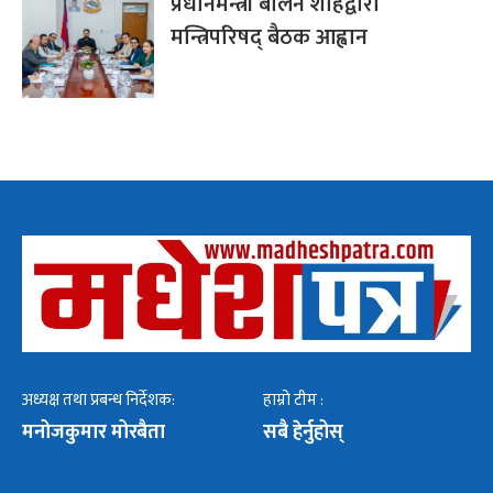
प्रधानमन्त्री बालेन शाहद्वारा
मन्त्रिपरिषद् बैठक आह्वान
अध्यक्ष तथा प्रबन्ध निर्देशक:
हाम्रो टीम :
मनोजकुमार मोरबैता
सबै हेर्नुहोस्