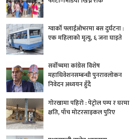
फोटो–भिडियो खिच्न रोक
ग्वार्को फ्लाईओभरमा बस दुर्घटना :
एक महिलाको मृत्यु, ६ जना घाइते
सर्वोच्चमा कांग्रेस विशेष
महाधिवेशनसम्बन्धी पुनरावलोकन
निवेदन अध्ययन हुँदै
गोरखामा पहिरो : पेट्रोल पम्प र घरमा
क्षति, पाँच मोटरसाइकल पुरिए