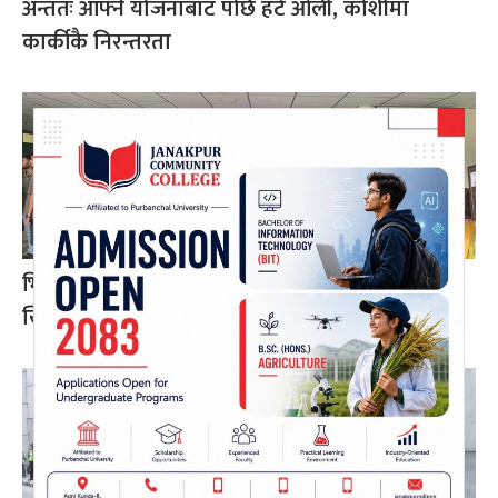
अन्ततः आफ्नै योजनाबाट पछि हटे ओली, कोशीमा
कार्कीकै निरन्तरता
भिडभाड लुकाउन सिभिल अस्पतालमा फोटो–भिडियो
खिच्न रोक