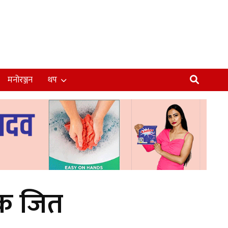
मनोरञ्जन
थप
चक जित