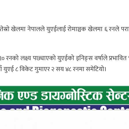
ेस्रो खेलमा नेपालले युएईलाई रोमाञ्चक खेलमा ६ रनले पर
९० रनको लक्ष्य पछ्याएको युएईको इनिङ्स वर्षाले प्रभावि
ँ युएई ८ विकेट गुमाएर २ सय ४८ रनमा समेटियो।