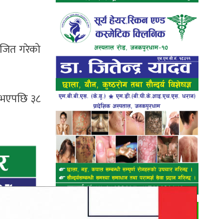
ाजित गरेको
त भएपछि ३८