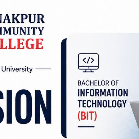
 सिंह ऐरीको शतकीय इनिङ्समा ५० ओभरमा ७ विकेट गुमाएर 
एल म्याथोडमा युएईलाई नयाँ लक्ष्य दिएको थियो।
स शर्माले ३३ रन बनाए। त्यस्तै, अदिम उस्मानले १४ रन बना
इनिङ्स खेले। त्यस्तै, खुसजाइमा तनवीर ४९ रन बनाएर
ोमपाल कामी र नन्दन यादवले २-२ विकेट लिएका थिए।