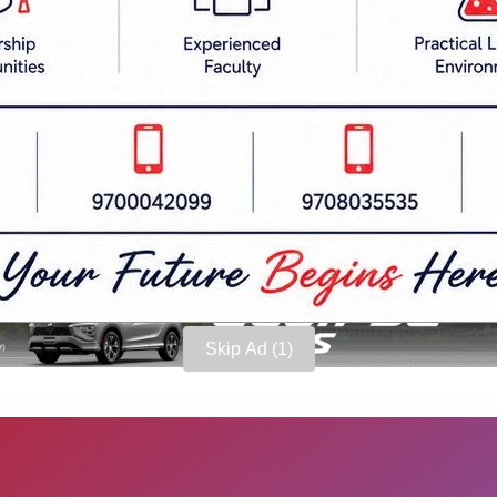
न २/२ विकेट लिँदा खुजाइमा तनवीर र हाइदर अलीले १-१ 
त निकालेको हो। जितसँगै नेपालले युएईबाट महत्वपूर्ण ४
Skip Ad