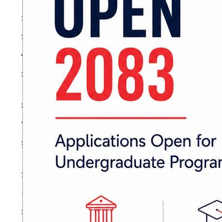
त्यसअघि नेपालले बलियो लक्ष्य दिने क्रममा दीपेन्द्र
दोस्रो शतक हो। दिपेन्द्रले ९४ बलमा १३ चौका र १ 
भएका थिए। उनले यसअघि कीर्तिपुर मैदानमा नै २०२
खेलेका थिए।
खेलमा नेपालले सुरुवातमै २ विकेट गुमाए पनि सम्हालिएर 
थियो। थप दोहोरो स्कोरका रुपमा ४ वर्षपछि राष्ट
इनिङ्स खेले। उनले ७९ बलमा ७ चौका प्रहार गरेका 
त्यस्तै, कप्तान रोहित पौडेलले ४८ बलमा ३ चौकाक
११ रन बनाएका थिए। दीपेन्द्रलाई अन्तिमसम्म गुल
बनाएर आउट भए। उनले ३८ बलमा ४ चौका र २ छक्का प