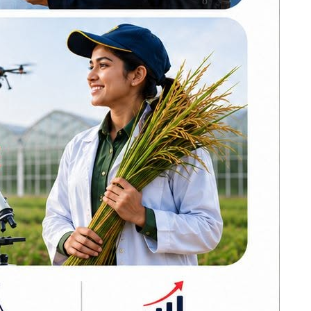
ढल्केवरमै ट्रमा
राष्ट्रियमा
सेन्टरको माग :
बलमा रनआउट
प्रतिनिधिसभामा
कीय इनिङ्स
सांसद चन्द्रमोहन
यादवको मौन विरोध
कोइराला निवास
दर्शन गरेको
मर्मतका लागि
 अर्धशतकीय
सरकारले दिएको २
करोड शेखरले गरे
फिर्ता
मालले समान
करदाता प्रोत्साहन
ुँदा ४४ रन
कार्यक्रम सफल भए
अन्तर्राष्ट्रिय उदाहरण