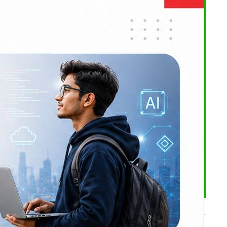
२ सय ८९ रन
उँदा हर्पित
 आउट भएका
भर्खरै