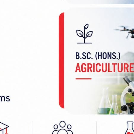
ले ९४ बलमा शतक प्रहार गरेका थिए। उनको यो एकदिवसीय अन्तर्
छक्का प्रहार गर्दै १०० रन बनाए। उनी इनिङ्सको अन्तिम 
२ को मार्चमा पपुवा न्यु गिनीविरुद्ध १ सय ५ रनको शत
ब्याटिङ गर्दै जारी श्रृंखलामा सर्वाधिक उत्कृष्ट ब्याटिङ प्र
्रिय टोलीमा फर्किएका ओपनर विनोद भण्डारीले ५६ रनको
थिए।
ो सहयोगमा ३९ रन बनाउँदा आरिफ शेख र ओपनर अर्जुन कु
्सन झाले साथ दिए। गुल्सन इनिङ्सको अन्तिम बल बाँकी ह
्रहार गरेका थिए।