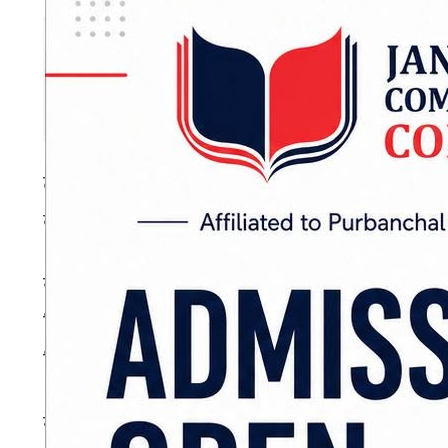
त्यसअघि पहिले ब्याटिङ गरेको नेपालले दीपेन्द्र
बनाएको थियो। जवाफमा वर्षाले प्रभावित बनाएपछि डि
युएईका लागि मुहम्मद सहाददले ६५ रन बनाउँदा अर्यान्
सिंहले ४१ तथा आकाशदिप नाथले ३६ रनको नटआउट 
थिए।
नेपालका लागि सन्दीप लामिछानेले ३ विकेट लिँदा स