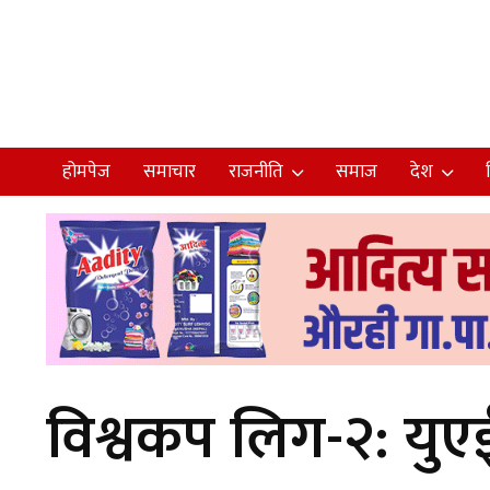
होमपेज
समाचार
राजनीति
समाज
देश
विश्वकप लिग-२: युए