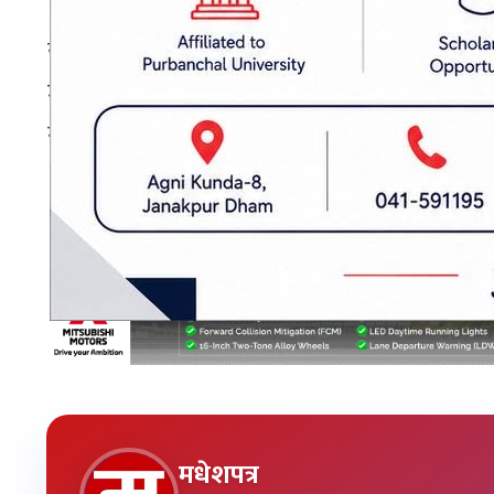
युएईका लागि अजय कुमार र जुनाइद सिद्दीकीले समा
जारी सिरिजमा नेपालले युएईमाथि लगातार दोस्रो जि
गरेको छ।
प्रकाशित मिति: २०८३ बैशाख १८, शुक्रबार १८:५२
विश्वकप लिग
मधेशपत्र