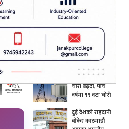
बन्न सक्छ: अर्थमन्त्री
विकेट लिए।
डा. वाग्ले
 अंक हासिल
चीन–दक्षिण एसिया
सहकार्यमा नेपालले
पुलको भूमिका निर्वाह
गर्न सक्छ: परराष्ट्रमन्त्री
खनाल
मधेशमा ट्रान्सफर्मर
चोरी बढ्दो, पाँच
वर्षमा ९९ वटा चोरी
दुई देशको राहदानी
बोकेर काठमाडौं