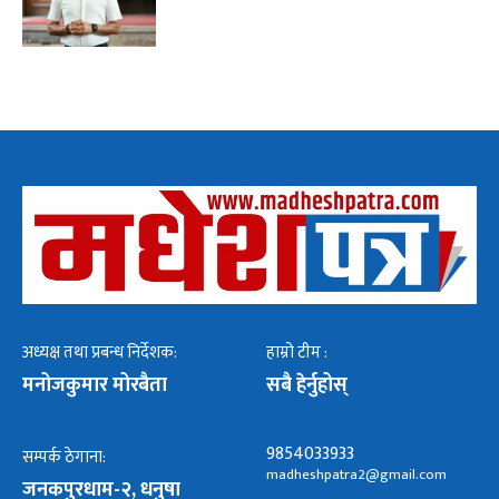
अध्यक्ष तथा प्रबन्ध निर्देशक:
हाम्रो टीम :
मनोजकुमार मोरबैता
सबै हेर्नुहोस्
9854033933
सम्पर्क ठेगाना:
madheshpatra2@gmail.com
जनकपुरधाम-२, धनुषा