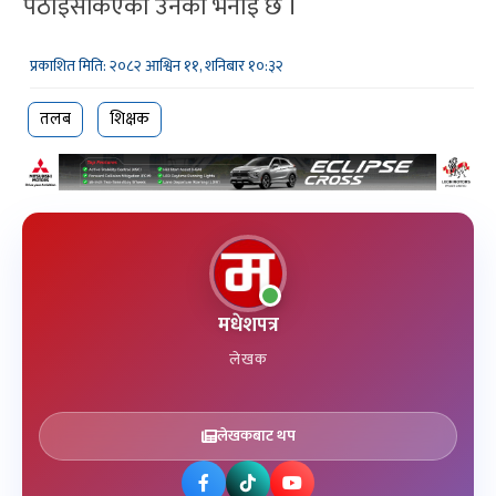
पठाइसकिएको उनको भनाइ छ ।
प्रकाशित मिति: २०८२ आश्विन ११, शनिबार १०:३२
तलब
शिक्षक
मधेशपत्र
लेखक
लेखकबाट थप