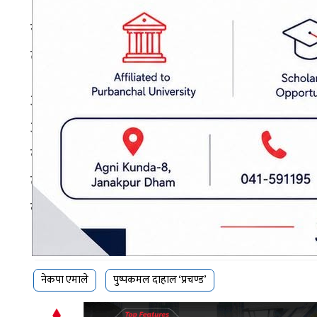
‘अहिले एमालेसँग तत्कालै एकताको कुरा हामीले गरेका 
सहकार्य गर्दा नयाँ ठाउँमा पुर्‍याउन सकिन्छ,’ उनले
त्यसकारण दोस्रो हामीले भनेका छौं सहकार्य वामपन्थी
आफूमाथि हुने गरेका आलोचना र सामाजिक सञ्जालको गा
अगाडि बढ्न आग्रह गरे । आफूहरू ‘घण्टी बजाउने भिक्षु’
बताए । ‘हामी जस्तोसुकै क्रमभङ्ग गर्न तयार भएका मान
तपाईंहरू बोल्डली अगाडि आउनुस्,’ उनले भने, ‘नहिच
कस्तो हुँदो रहेछ । प्रचण्डको अन्तिम क्रमभङ्ग हेरेर अगा
प्रकाशित मिति: २०८३ असार १२, शुक्रबार १७:३३
नेकपा एमाले
पुष्पकमल दाहाल ‘प्रचण्ड’