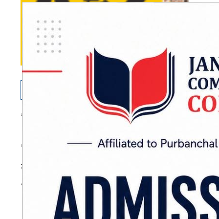
विराटनगर : नेकपा संयोजक पुष्पकमल दाहाल ‘प्रचण्ड
विराटनगरमा आयोजित प्रदेशस्तरीय बैठकलाई सम्ब
कार्यगत एकता गरेर अघि बढ्ने बताएका हुन् ।
ADVERTISEMENT