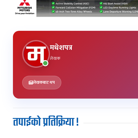
मधेशपत्र
लेखक
लेखकबाट थप
तपाईको प्रतिक्रिया !