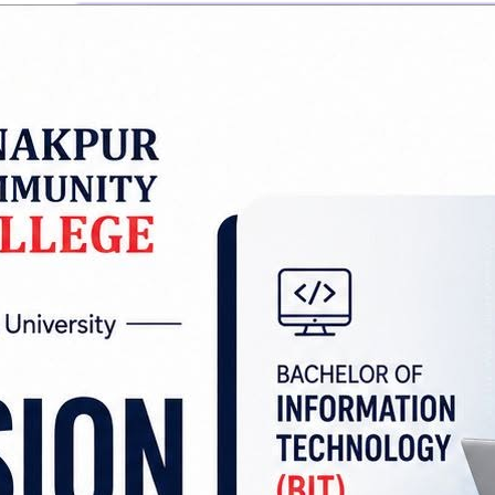
’ले नेकपा एमालेसँग तत्काल सहकार्य गरिने बताएका छन् ।
ोधन गर्दै उनले एमालेसँग तत्काल एकता नभएपनि सडकदेख