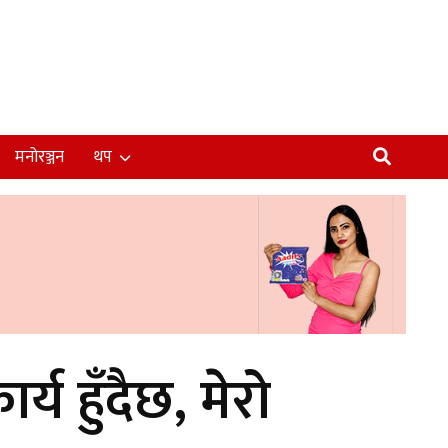
मनोरञ्जन
थप
य हुँदैछ, मेरो