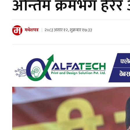
अन्तिम क्रमभंग हेरेर
मधेशपत्र
२०८३ असार १२, शुक्रबार १७:३३