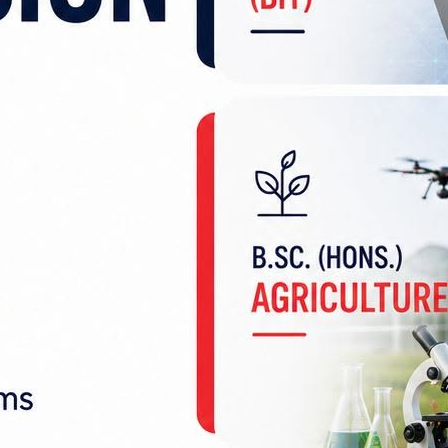
 छिट्टै हुँदैछ र नेकपा एमालेसँग सहकार्य हुँदैछ,’ 
्रदेश र स्थानीय तहको चुनावमा सहकार्यको सहमति हुँदैछ ।’
 बढ्ने बताए ।