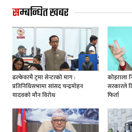
सम्बन्धित खबर
ढल्केवरमै ट्रमा सेन्टरको माग :
कोइराला न
प्रतिनिधिसभामा सांसद चन्द्रमोहन
सरकारले द
यादवको मौन विरोध
फिर्ता