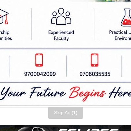
छैनौँ, सहकार्य पार्लियामेन्ट्री संघर्षमा, सडक सङ्घर्षम
 भने, ‘पार्लियामेन्टमा हामी एउटा शक्तिको साथ उपस्थित ह
हरूसँग ।’
लीलाई सामान्य रूपमा लिँदै प्रचण्डले कार्यकर्ताहरूलाई
 नभएको टिप्पणी गर्दै उनले जुनसुकै बेला क्रान्तिकारी निर्ण
्छे हौँ, क्रमभङ्ग गर्दै आएको हो, महाधिवेशनमा अर्को क्रमभ
किचाइकन, नडराइकन, भ्रममा नपरीकन अगाडि आउनु र हेर्नुस
डि बढ्नुस् ।’
Skip Ad