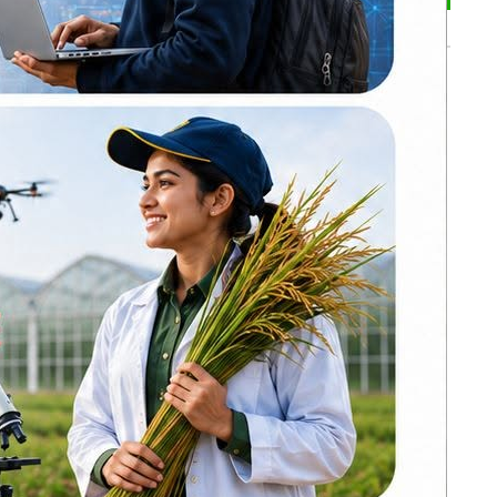
भर्खरै
ढल्केवरमै ट्रमा
सेन्टरको माग :
प्रतिनिधिसभामा
सांसद चन्द्रमोहन
यादवको मौन विरोध
कोइराला निवास
उनले भने,
मर्मतका लागि
सरकारले दिएको २
करोड शेखरले गरे
फिर्ता
करदाता प्रोत्साहन