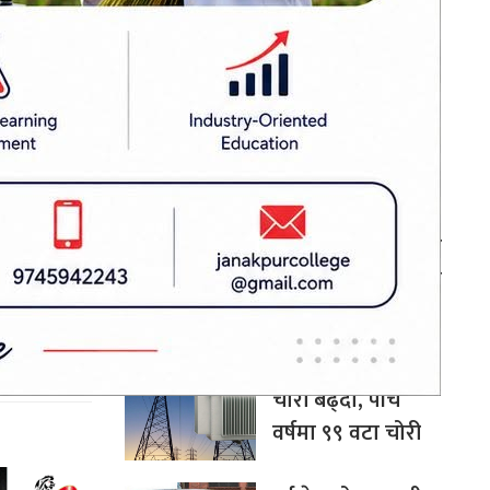
ा र चुनावमा
कार्यक्रम सफल भए
ुन सकिन्छ ।
अन्तर्राष्ट्रिय उदाहरण
बन्न सक्छ: अर्थमन्त्री
डा. वाग्ले
 बोल्ड भएर
चीन–दक्षिण एसिया
य लिन सक्ने
सहकार्यमा नेपालले
ङ्ग गरिन्छ,
पुलको भूमिका निर्वाह
् क्रमभङ्ग
गर्न सक्छ: परराष्ट्रमन्त्री
खनाल
मधेशमा ट्रान्सफर्मर
चोरी बढ्दो, पाँच
वर्षमा ९९ वटा चोरी