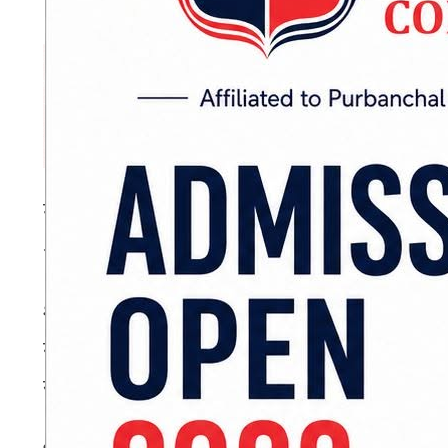
मंगलबार भगवान श्री गणेशको सबैभन्दा प्रिय दिन 
श्रीगणेशको पूजा गर्नु उत्तम मानिन्छ। मंगलबार व्रत ब
शास्त्रमा भगवान गणेशको पूजा विधि १६ भागमा उल्ले
गंध, पुष्प, अक्षता, धूप, दीप, नैवेद्य, तांबूल, द्रव्य 
संकल्प लिनुपर्छ।