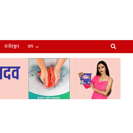
मनोरञ्जन
थप