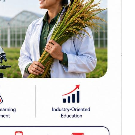
हत्या गर्दा
जना पक्राउ
ंगलबार मासु
 पर्ने भोजन
बन्द र घाटामा
थलिएका केही
उद्योगमा आशालाग्दा
र गणेशजीले
परिणाम देखिन थाले :
प्रधानमन्त्री शाह
माचरणद्वारा
सिराहामा ९१ किलो
गाँजासहित एकजना
आफ्नो वाहन
पक्राउ, ४ जना फरार
जीको अगाडि