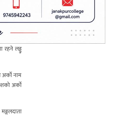
ान तथा सबै
’
े सो लड्डु
ड्डु अर्पण
रहने लड्डु
ो अर्को नाम
णेशको अर्को
 मङ्गलदाता