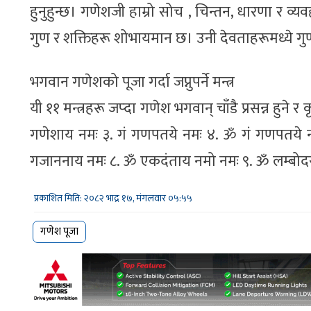
हुनुहुन्छ। गणेशजी हाम्रो सोच , चिन्तन, धारणा र
गुण र शक्तिहरू शोभायमान छ। उनी देवताहरूमध्ये गु
भगवान गणेशको पूजा गर्दा जप्नुपर्ने मन्त्र
यी ११ मन्त्रहरू जप्दा गणेश भगवान् चाँडै प्रसन्न हुने
गणेशाय नमः ३. गं गणपतये नमः ४. ॐ गं गणपतये 
गजाननाय नमः ८. ॐ एकदंताय नमो नमः ९. ॐ लम्बोदरा
प्रकाशित मिति: २०८२ भाद्र १७, मंगलवार ०५:५५
गणेश पूजा