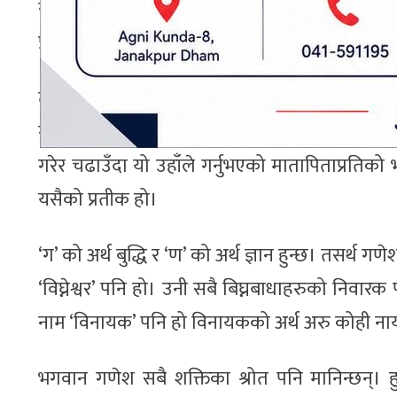
यो देखेर माता पार्वतीले भनिन्, ‘सबै तीर्थमा गरेक
प्रकारको व्रत, मन्त्र, योग र संयमको पालन यी सबै 
त्यसकारण गणेशजी सयौँ पुत्रहरू र सयौँ गणहरूभन्दा 
गणेशलाई अर्पण गरिन्। त्यसकारण यो लड्डुसँग मात
गरेर चढाउँदा यो उहाँले गर्नुभएको मातापिताप्रतिको
यसैको प्रतीक हो।
‘ग’ को अर्थ बुद्धि र ‘ण’ को अर्थ ज्ञान हुन्छ। तसर्थ
‘विघ्नेश्वर’ पनि हो। उनी सबै बिघ्नबाधाहरुको निवारक
नाम ‘विनायक’ पनि हो विनायकको अर्थ अरु कोही नायक छै
भगवान गणेश सबै शक्तिका श्रोत पनि मानिन्छन्। ह