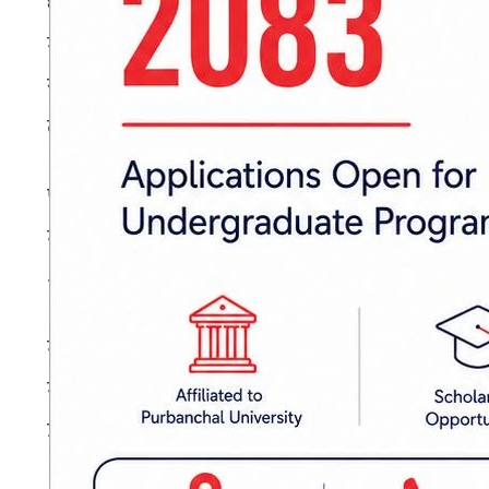
धर्मशास्त्रका अनुसार यी काम मंगलबार गर्दा हाम्रो जी
मानिसको बुद्धी भ्रमित हुने विश्वास छ। मङ्गलबारको 
सेवन गर्नु हुँदैन। मङ्गलबारको दिन मदिरा सेवन गर्दा
लड्डु हो। यसबारे पद्मपुराणमा एउटा कथा छ:-
पूर्वकालमा पार्वतीदेवीलाई देवताहरूले अमृतले तया
मातासँग जिद्दी गरेर लड्डु माग्न थाले। तब माताले लड
श्रेष्ठता प्राप्त गरेर सर्वप्रथम सबै तीर्थको जसले भ्रमण
माताको यस्तो कुरा सुनेर कुमारले मयुरमा सवार भएर 
मुसा भएका कारण तीर्थ भ्रमण गर्न असमर्थ भए। तब ग
उभिए।