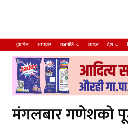
होमपेज
समाचार
राजनीति
समाज
देश
मंगलबार गणेशको पूज