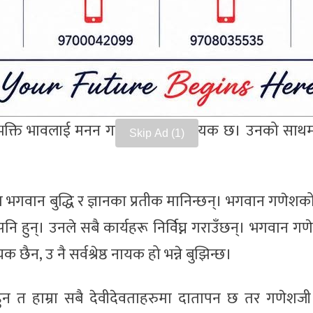
ो स्नान, सबै देवतालाई गरेको नमस्कार, सबै यज्ञको अनुष्ठ
साधनाहरू मातापिताको पूजाको अंशको बराबर पनि हुन सक्दैन।
पनि धेरै छन्। त्यसैले उनलाई गणनायक पनि भनिन्छ। पार्वतील
ापिताको भक्ति पनि जोडिएको छ। हामीले गणेश भगवानलाई ल
 भक्ति भावलाई मनन गर्नु अत्यन्तै आवश्यक छ। उनको साथमा 
Skip Ad
 गणेश भगवान बुद्धि र ज्ञानका प्रतीक मानिन्छन्। भगवान गणेशक
 पनि हुन्। उनले सबै कार्यहरू निर्विघ्न गराउँछन्। भगवान ग
न, उ नै सर्वश्रेष्ठ नायक हो भन्ने बुझिन्छ।
ुन त हाम्रा सबै देवीदेवताहरुमा दातापन छ तर गणेशजी