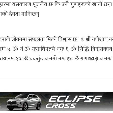
 व्यवहारमा यसकारण पूजनीय छ कि उनी गुणहरूको खानी छन्
णको देवता मानिन्छन्।
 र कृपाले जीवनमा सफलता मिल्ने विश्वास छ। १. श्री गणेशाय नम
नमः ५. ॐ गं ॐ गणाधिपतये नमः ६. ॐ सिद्धि विनायकाय
य नमः १०. ॐ वक्रतुंडाय नमो नमः ११. ॐ गणाध्यक्षाय नमः