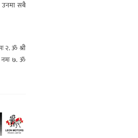
। उनमा सबै
ः २. ॐ श्री
 नमः ७. ॐ