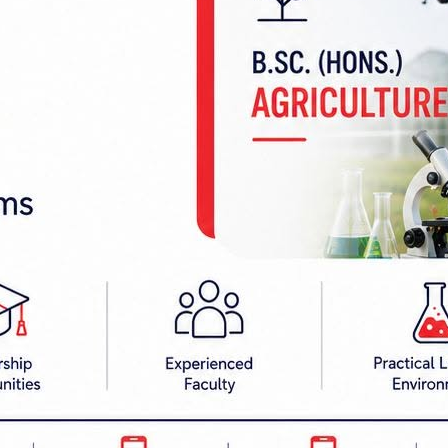
वनमा समस्या बढ्न सक्छन्। मंगलबार कुखुरा वा अन्य पंक्षीको 
दिन माछा खाँदा तपाइँलाई आर्थिक नोक्सानी हुने मानिन्छ। म
 तपाईंको क्रोधमा वृद्धि हुन्छ। गणेशजीलाई सबैभन्दा बढी मन
र पारिएको एउटा दिव्य लड्डु दिए। लड्डु देखेर कुमारजी 
्डुको महत्वको वर्णन गरेर भनिन् कि तिमीहरु मध्ये जसले धर्
 गरेर आउँछ म उसैलाई यो लड्डु दिन्छु।
मुहूर्तभरमा सबै तीर्थको स्नान गरेर आए। यता गणेशजी भने 
णेशजीले श्रद्धापूर्वक मातापितालाई परिक्रमा गरेर पिता