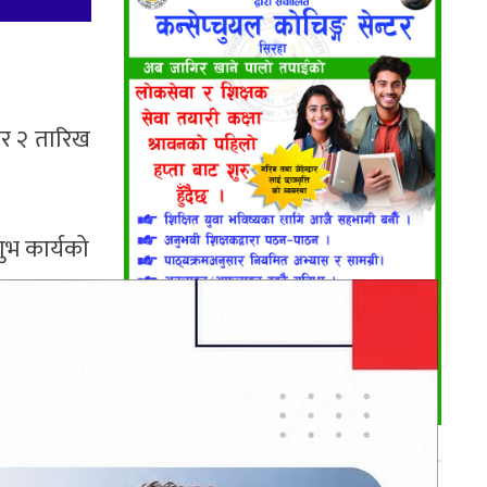
बर २ तारिख
शुभ कार्यको
भर्खरै