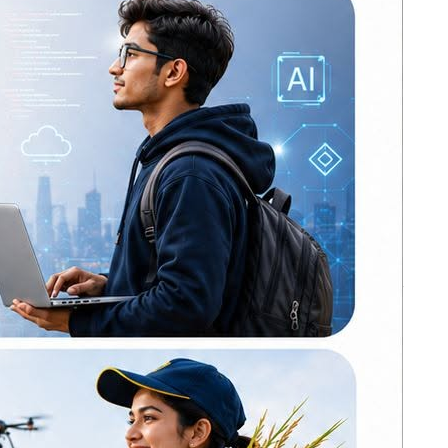
मोर्चा सत्ताको लागि
होइन, सङ्घर्षका
लागि बनेको हो :
सीके राउत
नेपाल प्रिमियर लिग :
हरमित सिंह जनकपुर
 दिन भगवान
बोल्ट्सको कप्तान
 छ।
कांग्रेसको आत्मा नमर्ने
न, वस्त्र,
गरी एकताबद्ध
 एकाग्र मनले
बनाउँछौँ: गगन थापा
लागुऔषधसहित
विभिन्न स्थानबाट २०