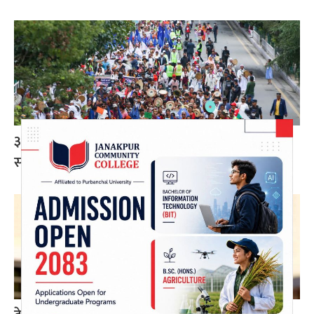
३२औं विश्व आदिवासी दिवसका अवसरमा काठमाडौंमा
सांस्कृतिक र्‍याली (तस्बिर)