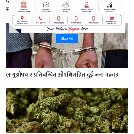
देउवा र खड्काको पुनरावलोकन निवेदनमा सुनुवाइ गर्न
सर्वोच्चको अनुमति
Skip Ad
लागुऔषध र प्रतिबन्धित औषधिसहित दुई जना पक्राउ