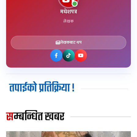
मधेशपत्र
लेखक
लेखकबाट थप
तपाईको प्रतिक्रिया !
सम्बन्धित खबर