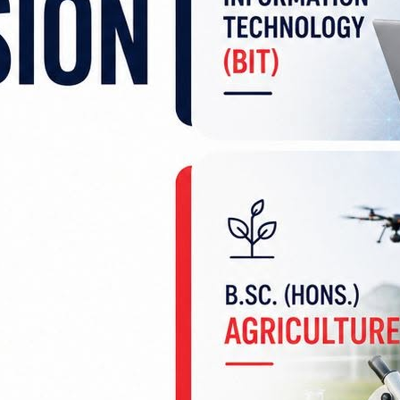
यायपालिकामध्ये संसद् समाचारको महत्वपूर्ण क्षेत्र हो । य
्पादन तथा सम्प्रेषण गर्नुपर्दछ ।”
तरता दिएको बताउँदै उपसभामुख न्यौपानेले क्षमता अभिवृद्
हयोग र त्यसले संसदीय समाचारका विषय प्रकाशमा आउन ट
पी) संसद् सहयोग परियोजनाको सहयोगमा सञ्चालित तालिममा
ाली प्रदेशसभा सचिवालयका सचिव जीवराज बुढाथोकीले संस
रशिक्षण दिने संसदीय मामिला पत्रकार समाज कर्णाली प्रदेश