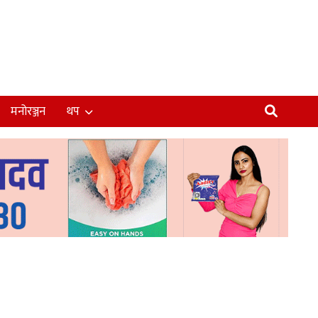
मनोरञ्जन
थप