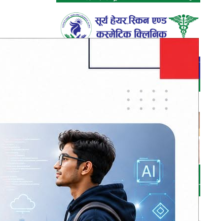
ुभएको छ ।
धि’ तालिमको
सक्नुपर्ने