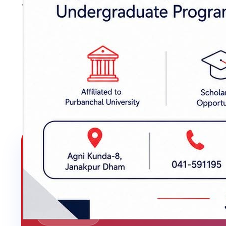
अध्यक्ष देव रानाले जानकारी दिनुभयो ।
प्रकाशित मिति: २०८१ कार्तिक १२, सोमबार १४:३६
खोज पत्रकारिता
मधेशपत्र
लेखक
लेखकबाट थप