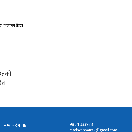
हितको
डेल
9854033933
सम्पर्क ठेगाना:
madheshpatra2@gmail.com