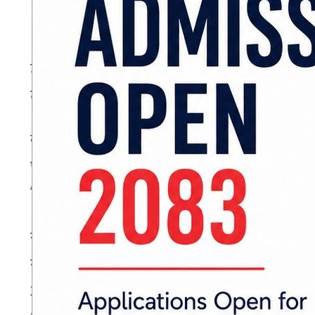
उहाँले भन्नुभयो, “व्यवस्थापिका, कार्यकापालिका र न्
तथा सञ्चारकर्मीले विवेकपूर्ण तवरले समाचार सङ्कलन, सम
कर्णाली प्रदेशसभाले खुला संसद्को अभ्यासलाई निरन्
पत्रकारको ज्ञान, सीप र लेखन कला अभिवृद्धिमा स
विश्वास व्यक्त गर्नुभयो ।
संयुक्त राष्ट्रसङ्घीय विकास कार्यक्रम (युएनडि
नारायण काफ्ले, शिव गाउँले, बिनु सुवेदी र कर्ण
अभ्यास, कानुन निर्माण र यसका गतिविधिका विषयमा प्