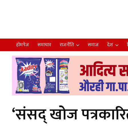
होमपेज
समाचार
राजनीति
समाज
देश
‘संसद् खोज पत्रकारि