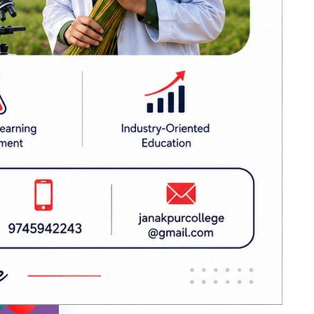
आज दिनभर कस्तो
होला काठमाडौँ
उपत्यकाको मौसम
सिमलतालनजिकै
पहिरो खस्दा मुग्लिन-
नारायणगढ सडक
बन्द
एलपी ग्यास नपाए
निगममा गुनासो गर्न
आग्रह