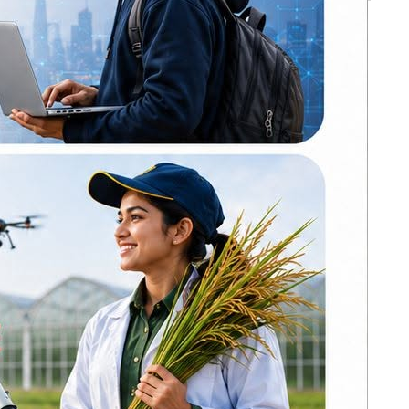
भर्खरै
प्रधानमन्त्री बालेन
शाहद्वारा मन्त्रिपरिषद्
समा पत्रकार
बैठक आह्वान
सौराहाको मध्यवर्ती
धि तालिमले
क्षेत्रमा नयाँ जङ्गली
ेवा पुग्ने
हात्ती
जनकपुरमा पोखरीको
डिल अतिक्रमण गरेर
 प्रशिक्षक
निर्माण गरिएका
द्, संसदीय
घरटहरामा डोजर
 सुर्खेतका
चल्ने