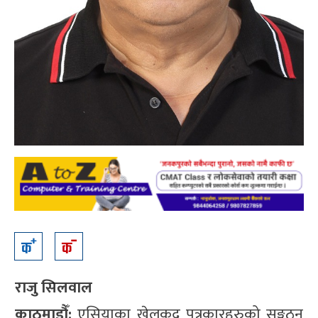
राजु सिलवाल
काठमाडौँ:
एसियाका खेलकुद पत्रकारहरुको सङ्गठन