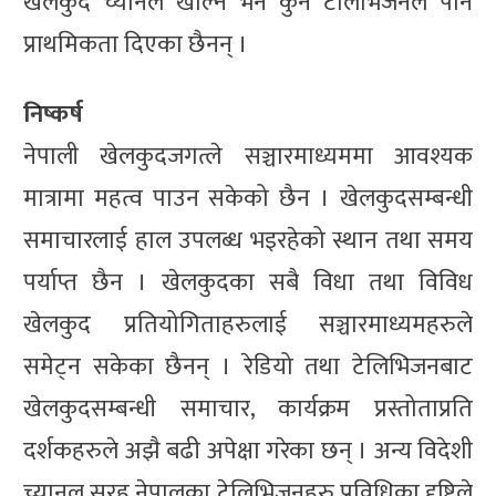
खेलकुद च्यानल खोल्न भने कुनै टेलिभिजनले पनि
प्राथमिकता दिएका छैनन् ।
निष्कर्ष
नेपाली खेलकुदजगत्ले सञ्चारमाध्यममा आवश्यक
मात्रामा महत्व पाउन सकेको छैन । खेलकुदसम्बन्धी
समाचारलाई हाल उपलब्ध भइरहेको स्थान तथा समय
पर्याप्त छैन । खेलकुदका सबै विधा तथा विविध
खेलकुद प्रतियोगिताहरुलाई सञ्चारमाध्यमहरुले
समेट्न सकेका छैनन् । रेडियो तथा टेलिभिजनबाट
खेलकुदसम्बन्धी समाचार, कार्यक्रम प्रस्तोताप्रति
दर्शकहरुले अझै बढी अपेक्षा गरेका छन् । अन्य विदेशी
च्यानल सरह नेपालका टेलिभिजनहरु प्रविधिका दृष्टिले