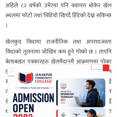
अहिले ८२ वर्षको उमेरमा पनि क्यामरा बोकेर खेल
स्थलमा फोटो तथा भिडियो खिच्दै हिँडेको देख्न सकिन्छ
।
खेलकुद विधामा राजनीतिक तथा अपराधजस्ता
विधाको तुलनामा जोखिम कम हुने गरेको छ । तापनि
बेलाबखत पत्रकारहरु खेलमैदानमै आक्रमणमा परेका
छन् । समाचार कभरेज नगरेको, आफू अनुकूल
समाचार नबनाएको जस्ता कारण देखाएर पत्रकारलाई
तारो बनाएका घटना पनि देखिएको छ । बेलाबखत
खेलाडी तथा खेल पदाधिकारीले खेल पत्रकारलाई
धम्की दिएको घटना पनि भएका छन् । एउटै विषयमा