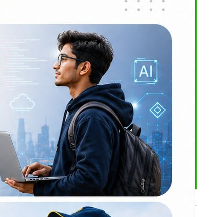
राजमार्गमा
उँपालिका–५
हेका उनलाई
यो ।
भर्खरै