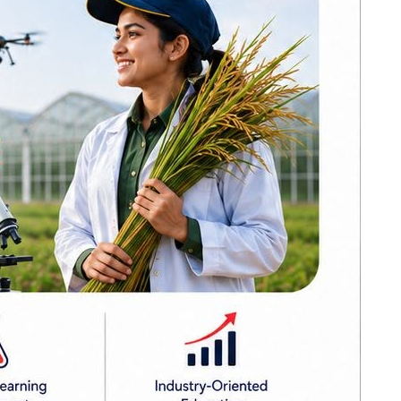
ढल्केवरमै ट्रमा
सेन्टरको माग :
प्रतिनिधिसभामा
सांसद चन्द्रमोहन
यादवको मौन विरोध
कोइराला निवास
मर्मतका लागि
सरकारले दिएको २
करोड शेखरले गरे
कलेज रिफर
फिर्ता
ी (बर्दघाट
करदाता प्रोत्साहन
कार्यक्रम सफल भए
अन्तर्राष्ट्रिय उदाहरण