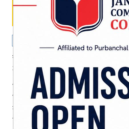
नवलपरासी :
नवलपरासी (बर्दघाट सुस्ता पूर्व) को 
अज्ञात सवारीसाधनको ठक्करबाट एक युवकको मृत्यु
जिल्ला प्रहरी कार्यालय नवलपरासी (पूर्व) का अन
निवासी वर्ष २३ का तिलबहादुर राना मगरलाई ठक्कर
ट्राफिक प्रहरीको टोलीले उद्धार गरी तत्काल मध्यविन
ADVERTISEMENT