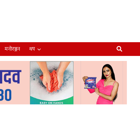
मनोरञ्जन
थप