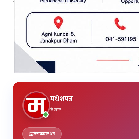
दुर्घटनामा संलग्न अज्ञात सवारीसाधनको खोजी तथा घ
प्रकाशित मिति: २०८३ असार १८, बिहीबार १०:१२
कावासोती नगरपालिका
मधेशपत्र
लेखक
लेखकबाट थप