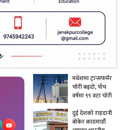
बन्न सक्छ: अर्थमन्त्री
डा. वाग्ले
चीन–दक्षिण एसिया
सहकार्यमा नेपालले
पुलको भूमिका निर्वाह
गर्न सक्छ: परराष्ट्रमन्त्री
खनाल
मधेशमा ट्रान्सफर्मर
चोरी बढ्दो, पाँच
वर्षमा ९९ वटा चोरी
दुई देशको राहदानी
बोकेर काठमाडौं