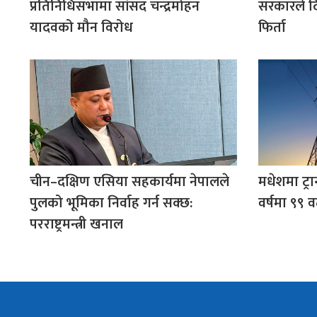
प्रतिनिधिसभामा सांसद चन्द्रमोहन
सरकारले द
यादवको मौन विरोध
फिर्ता
चीन–दक्षिण एसिया सहकार्यमा नेपालले
मधेशमा ट्रा
पुलको भूमिका निर्वाह गर्न सक्छ:
वर्षमा ९९ व
परराष्ट्रमन्त्री खनाल