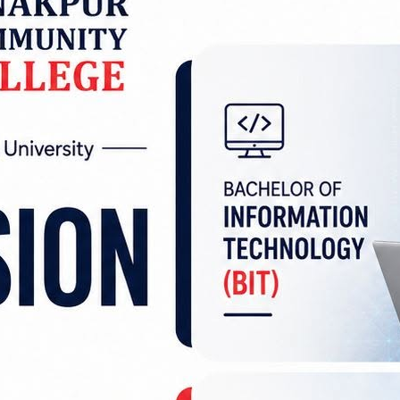
कावासोती नगरपालिका–८ खरकट्टा जङ्गलस्थित पूर्व–पश्चिम 
 भएको छ ।
ुसार गए राति नम्बर नखुलेको सवारीसाधनले हुप्सेकोट गा
 दिएको थियो । दुर्घटनापछि गम्भीर घाइते अवस्थामा र
्दु प्रादेशिक अस्पताल, डण्डामा उपचारका लागि पु¥याएको थि