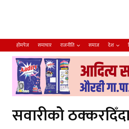
होमपेज
समाचार
राजनीति
समाज
देश
सवारीको ठक्करदिँदा 