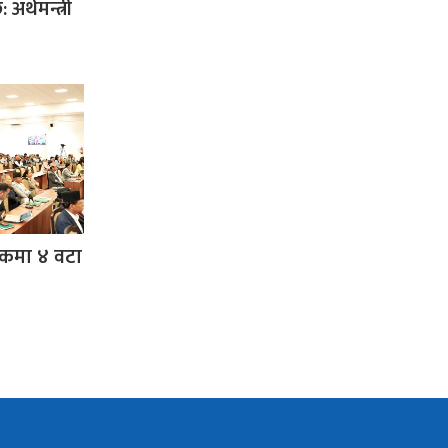
 अर्थमन्त्री
ठकमा ४ वटा