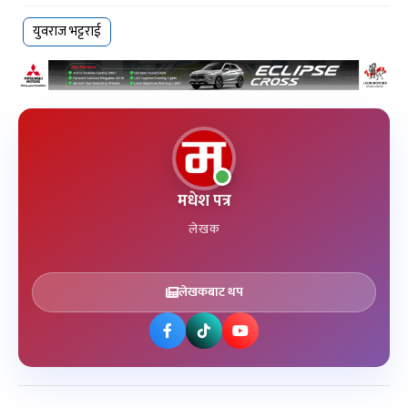
युवराज भट्टराई
मधेश पत्र
लेखक
लेखकबाट थप