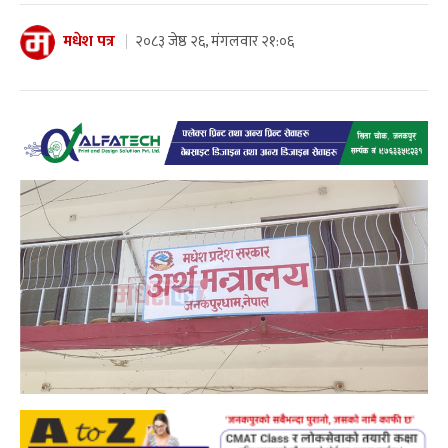
मधेश पत्र
२०८३ जेष्ठ २६, मंगलवार २१:०६