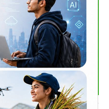
।
फारिस गर्ने
यु गुणस्तर
ण ऋण तथा ५
भर्खरै