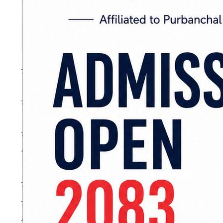
मन्त्रिपरिषद् बैठक आज लगातार दोस्रो दिन बस्न लाग
सोमबार बसेको मन्त्रिपरिषद् बैठकले चारवटा निर्णय 
बैठकले संवैधानिक परिषद् पहिलो संशोधन अध्यादेश २०८
निर्णय गरेको थियो। जुन अध्यादेश राष्ट्रपतिले आज ज
त्यस्तै परम्परागत पोइलरलाई इलेक्ट्रोनिक पोइलरले 
मापन क्षमता बढाउने प्रयोजनका लागि विश्व बैंकब