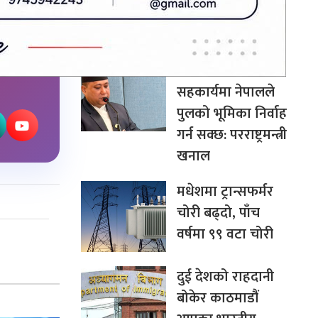
बन्न सक्छ: अर्थमन्त्री
डा. वाग्ले
चीन–दक्षिण एसिया
सहकार्यमा नेपालले
पुलको भूमिका निर्वाह
गर्न सक्छ: परराष्ट्रमन्त्री
खनाल
मधेशमा ट्रान्सफर्मर
चोरी बढ्दो, पाँच
वर्षमा ९९ वटा चोरी
दुई देशको राहदानी
बोकेर काठमाडौं