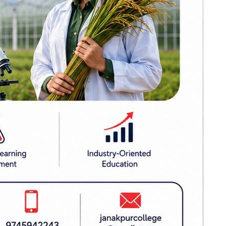
ढल्केवरमै ट्रमा
्री कम्पनी
सेन्टरको माग :
प्रतिनिधिसभामा
सांसद चन्द्रमोहन
यादवको मौन विरोध
गुरुयोजना
कोइराला निवास
मर्मतका लागि
सरकारले दिएको २
करोड शेखरले गरे
फिर्ता
करदाता प्रोत्साहन
कार्यक्रम सफल भए
अन्तर्राष्ट्रिय उदाहरण