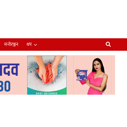
मनोरञ्जन
थप