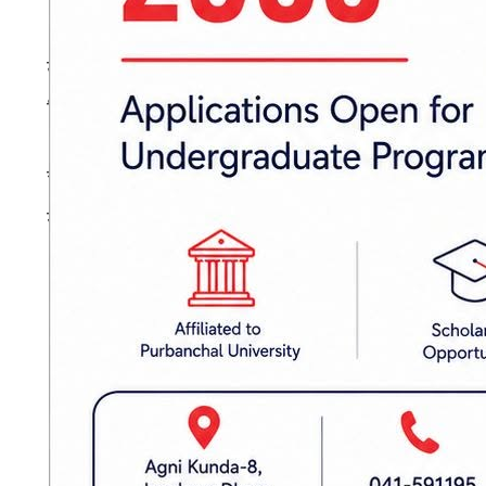
मिलियन अमेरिकी डलर बराबरको अनुदान स्वीकार गर्ने 
यसैगरी बैठकले भारतसँग जीटुजी माध्यमबाट ६० हजार म
लिमिटेडलाई सैद्धान्तिक स्वीकृति प्रदान गर्ने निर्णय ग
चौथो निर्णयमा संसद् भवन परिसरमा प्रवेशलगायत
स्वीकृत गर्ने भनिएको छ।
प्रकाशित मिति: २०८३ बैशाख २२, मंगलवार १४:२२
मन्त्रिपरिषद् बैठक