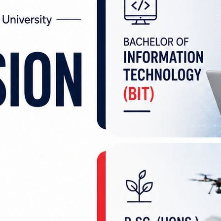
ेको हो। हिजो (सोमबार) पनि मन्त्रिपरिषद् बैठक बसेको थियो
गरेको थियो।
३ राष्ट्रपतिले पुनविर्चारका लागि फिर्ता गरेमामा पुनः सि
ारी गरिसकेका छन्।
प्रतिस्थापन गराउन, उद्योगहरूलाई कर्जा उलपब्ध गराउन र वा
ाट प्राप्त हुने ५२ मिलियन डलर बराबरको सहुलियतपूर्