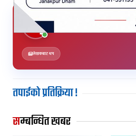
मधेशपत्र
लेखक
लेखकबाट थप
तपाईको प्रतिक्रिया !
सम्बन्धित खबर