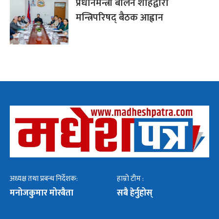
प्रधानमन्त्री बालेन शाहद्वारा
मन्त्रिपरिषद् बैठक आह्वान
अध्यक्ष तथा प्रबन्ध निर्देशक:
हाम्रो टीम :
मनोजकुमार मोरबैता
सबै हेर्नुहोस्