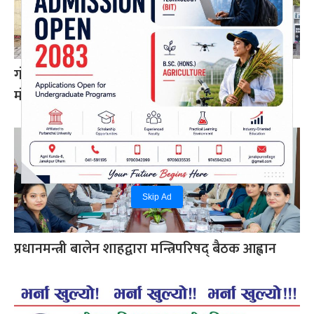
गोरखामा पहिरो : पेट्रोल पम्प र घरमा क्षति, पाँच
मोटरसाइकल पुरिए
Skip Ad
प्रधानमन्त्री बालेन शाहद्वारा मन्त्रिपरिषद् बैठक आह्वान