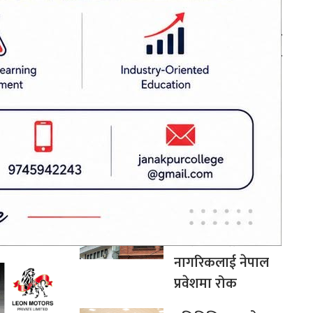
सहकार्यमा नेपालले
पुलको भूमिका निर्वाह
ा समेत असर
गर्न सक्छ: परराष्ट्रमन्त्री
खनाल
मधेशमा ट्रान्सफर्मर
कडाइ गर्ने
चोरी बढ्दो, पाँच
रिया अगाडि
वर्षमा ९९ वटा चोरी
दुई देशको राहदानी
बोकेर काठमाडौं
आएका भारतीय
नागरिकलाई नेपाल
प्रवेशमा रोक