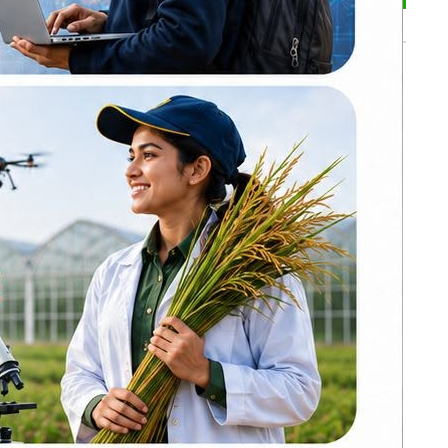
भर्खरै
कोइराला निवास
मर्मतका लागि
सरकारले दिएको २
करोड शेखरले गरे
फिर्ता
करदाता प्रोत्साहन
कार्यक्रम सफल भए
रूलाई समेत
अन्तर्राष्ट्रिय उदाहरण
बन्न सक्छ: अर्थमन्त्री
डा. वाग्ले
 भइरहेको र
चीन–दक्षिण एसिया