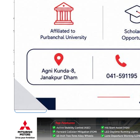
उनीहरूलाई निजामती सेवा ऐन बमोजिम विभागीय कारबाह
विशेष गरी स्थानीय तह र दुर्गम क्षेत्रमा सरुवा भ
परेको मन्त्रालयको निष्कर्ष छ।
यसअघि पनि पटक-पटक यस्ता निर्देशन जारी भए तापन
संकेत दिएको हो। अब पनि अटेर गर्ने कर्मचारीहरूक
बढाइने मन्त्रालयले जनाएको छ।
प्रकाशित मिति: २०८३ बैशाख १६, बुधबार १०:५३
कर्मचारी सरुवा