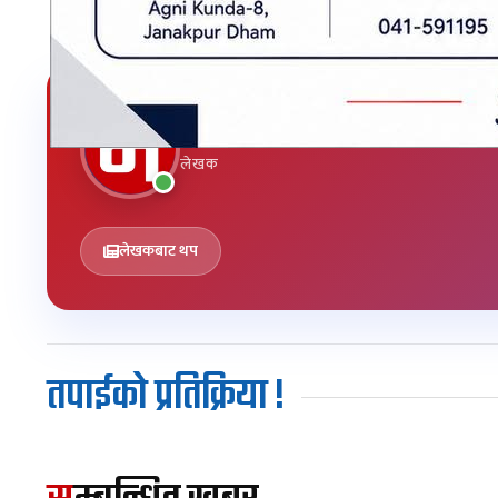
मधेशपत्र
लेखक
लेखकबाट थप
तपाईको प्रतिक्रिया !