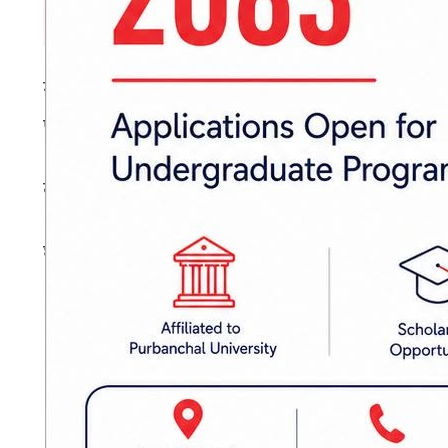
गएराति राति करिब ३ बजेतिर शौचालय जाँदा लडे
पुर्‍याउँदा चिकित्सकले मृत घोषणा गरेका सशस्त्र प्
बाराको पचरौता नगरपालिका–८ निवासी यादवमा उच्च
घटनाबारे थप अनुसन्धान भइरहेको प्रहरीले जनाएको 
प्रकाशित मिति: २०८३ बैशाख १४, सोमबार २३:२४
शौचालयमा लडेर
सशस्त्र प्रहरी
हबलदारको मृत्यु