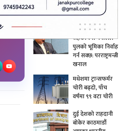
बन्न सक्छ: अर्थमन्त्री
डा. वाग्ले
चीन–दक्षिण एसिया
सहकार्यमा नेपालले
पुलको भूमिका निर्वाह
गर्न सक्छ: परराष्ट्रमन्त्री
खनाल
मधेशमा ट्रान्सफर्मर
चोरी बढ्दो, पाँच
वर्षमा ९९ वटा चोरी
दुई देशको राहदानी
बोकेर काठमाडौं