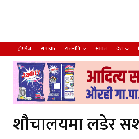
होमपेज
समाचार
राजनीति
समाज
देश
शौचालयमा लडेर सशस्त