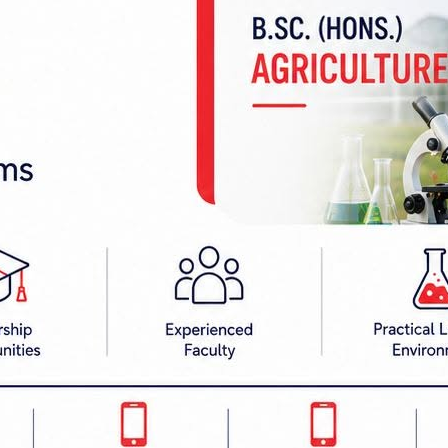
र यादव गम्भीर घाइते भएका थिए। उनलाई उपचारका लाग
रहरी बल सप्तरीका प्रमुख एसपी रोशन बुढाथोकीले जानकारी दि
 रक्तचापको समस्या थियो।
छ।