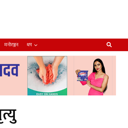
मनोरञ्जन
थप
्यु