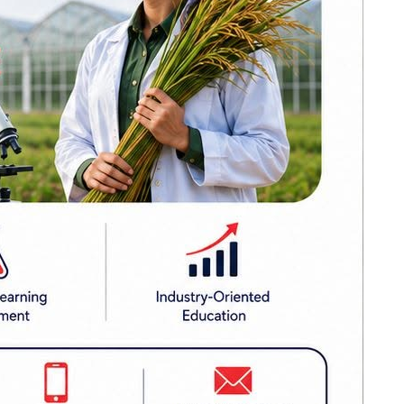
ढल्केवरमै ट्रमा
सेन्टरको माग :
ि अस्पताल
प्रतिनिधिसभामा
ए।
सांसद चन्द्रमोहन
यादवको मौन विरोध
कोइराला निवास
मर्मतका लागि
सरकारले दिएको २
करोड शेखरले गरे
फिर्ता
करदाता प्रोत्साहन
कार्यक्रम सफल भए
अन्तर्राष्ट्रिय उदाहरण