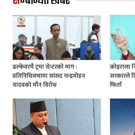
सम्बन्धित खबर
ढल्केवरमै ट्रमा सेन्टरको माग :
कोइराला न
प्रतिनिधिसभामा सांसद चन्द्रमोहन
सरकारले द
यादवको मौन विरोध
फिर्ता