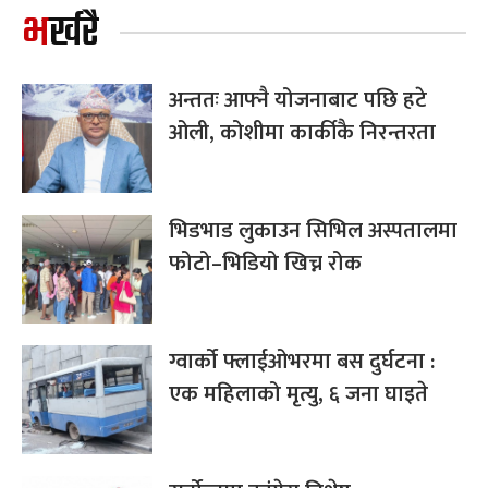
भर्खरै
अन्ततः आफ्नै योजनाबाट पछि हटे
ओली, कोशीमा कार्कीकै निरन्तरता
भिडभाड लुकाउन सिभिल अस्पतालमा
फोटो–भिडियो खिच्न रोक
ग्वार्को फ्लाईओभरमा बस दुर्घटना :
एक महिलाको मृत्यु, ६ जना घाइते