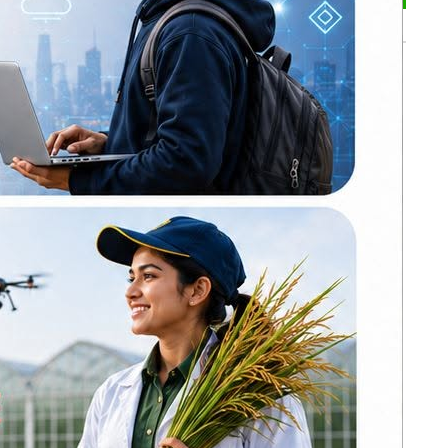
े गर्दछन्।
भर्खरै
प्रतिनिधिसभाको
आजको बैठकमा ४
वटा विधेयक प्रस्तुत
ा आमा, सात
हुने
अन्ततः आफ्नै
योजनाबाट पछि हटे
दव, होमपाइप
ओली, कोशीमा
्रिय रहेको
कार्कीकै निरन्तरता
भिडभाड लुकाउन
सिभिल अस्पतालमा
रा, बरकत,
फोटो–भिडियो खिच्न