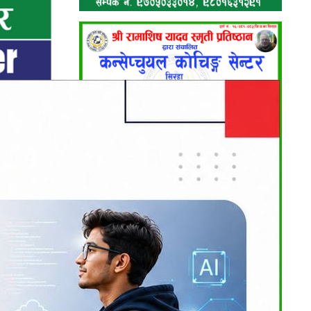
, कुखुराको
डि ओसारिने