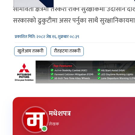
सीमावर्ती क्षेत्रमा तस्करी रोक्न सुरक्षाकर्मी उदासी
सरकारको ढुकुटीमा असर पर्नुका साथै सुरक्षानिकायमाथि
प्रकाशित मिति: २०८२ जेष्ठ १६, शुक्रबार ०८:३९
खुलेआम तस्करी
रौतहटमा तस्करी
मधेशपत्र
लेखक