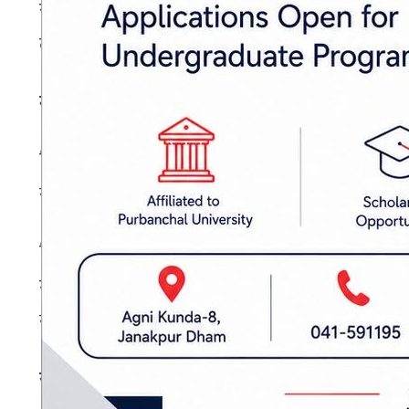
रामप्रवेश, अजय मोसरफ,नरकटिया र बंकुलबाट रुपेश
लाइन खुलेको स्रोतको भनाइ छ।
मदिरा तस्करीमा पनि संलग्नता
बिहार सरकारले मदिरामा प्रतिबन्ध लगाएपछि सीमा
स्थानीयले बताएका छन्।
विशेषगरी लक्ष्मीपुरमा रहेको सशस्त्र प्रहरीको बीओप
गरेको आरोप छ। बेलबिछवा र ब्रह्मपुरी नाकाबाट
स्थानीयको भनाइ छ।
राजस्व संकलनमा असर