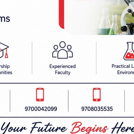
, मोतिम, संतोष यादव, नवल, संदिप पिड्वा, संगोष र शम्
वर्ती नाकाबाट दैनिक हजारौं कार्टुन मदिरा भारत पठा
ी र नेपाल प्रहरी चौकीको मिलेमतोमा ठूलो परिमाणमा मदिरा 
 भारतीय गाउँ आदमबान र मुसाचकसम्म मदिरा लैजानु साम