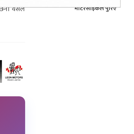
मोटरसाइकल पुरिए
ो छैन। यसले