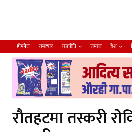
होमपेज
समाचार
राजनीति
समाज
देश
रौतहटमा तस्करी रोक