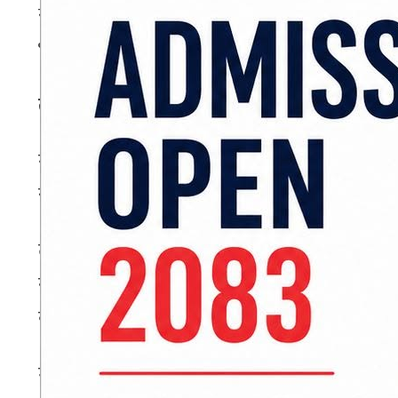
स्थानीयको अनुसार, गौर नाकाको मितेरी पुलमा एक द
भन्सारमा खटिएका सुरक्षाकर्मीले दिउँसो र साँझ ‘हरि
तस्करको ‘लाइन’ खुला
गौर नाका हुँदै तस्करीमा संलग्न हुनेहरूमा किरणिय
सहेलिया, कुदनी प्रकाश, राजकुमार, रामदेव, राजेश, 
त्यस्तै, ब्रह्मपुरी, लक्ष्मीपुर र बेलबिछवाबाट बिरेन
नाकाबाट राजेश पासवान र रुपेश दास, महादेवपट्टीबा
बताइएको छ।
मठिया, महुलिया, लतमरी नाकाबाट धरमजित, संज