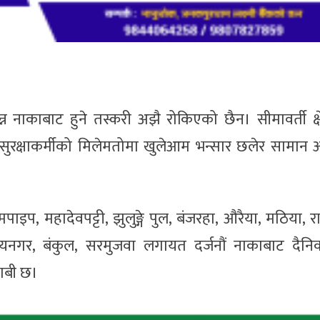
नाकाबाट हुने तस्करी अझै रोकिएको छैन। सीमावर्ती क्षे
 सुरक्षाकर्मीको मिलेमतोमा खुलेआम भन्सार छलेर सामा
ोमपाइप, महादेवपट्टी, झुलुङ्गे पुल, बंजरहा, औरैया, मठिया, 
जयनगर, बंकुल, सरमुजवा लगायत दर्जनौं नाकाबाट दैनि
दाबी छ।