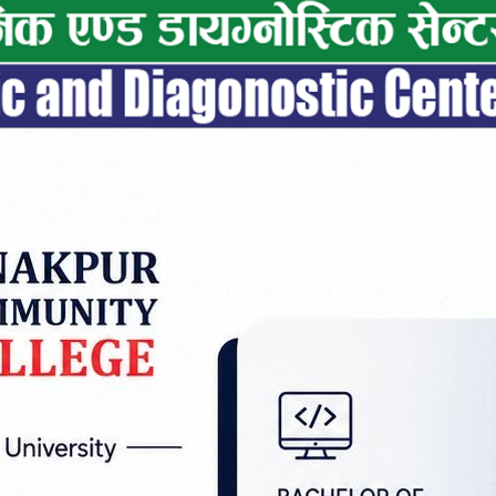
ामानहरू जस्तै साडी, कपडा, चप्पल, स्पेयर पार्ट्स, खैनी
ौर भन्सार नाका तथा सहायक नाकाबाट सशस्त्र प्रहरीकै अगा