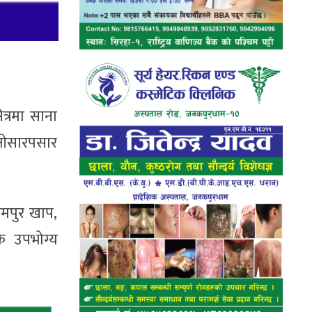
त्रमा साना
न ओसारपसार
रामपुर खाप,
क उपभोग्य