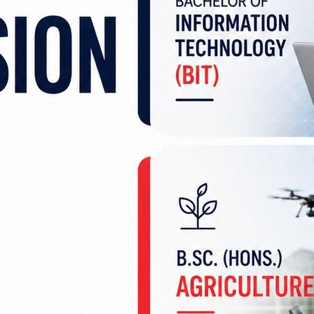
र्जनभन्दा बढी महिलाले भारतबाट ल्याइएका सामान थुपार्न
यो सिग्नल’ दिएपछि ती सामान नेपाल भित्र्याइने गरिएको छ।
ा, मुकेश, धिरज, मुस्कान, ममता, नगमा, अंसु, चतरी, सरित
राधेश्याम लगायतका नाम खुलेका छन्।
्द्र सिंह, रुपेश यादव, संजय यादव, पप्पु पण्डित र सुनिल या
ट रौशन र रवी, बंजरहा नाकाबाट अमरजीत, सदरे र मुकेश सक
य, पवन, मिश्रिलाल सानो घिउरा र जयनगर नाकाबाट चत