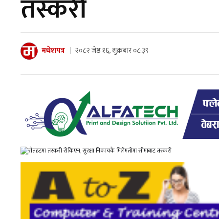
तस्करी
मधेशपत्र
२०८२ जेष्ठ १६, शुक्रबार ०८:३९