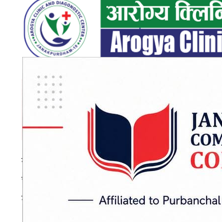
साइकल, मोटरसाइकलमार्फत भारतीय बजारबाट ल्याइने स
चल्ला, अण्डा, तेल, बीउ, खाद, चिनी र हार्डवेयर ग
गरिएको छ।