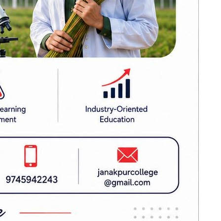
भु लगायतको
रोक
ग्वार्को फ्लाईओभरमा
बस दुर्घटना : एक
महिलाको मृत्यु, ६
जना घाइते
इँदै आएको
सर्वोच्चमा कांग्रेस
विशेष
तस्करी हुने
महाधिवेशनसम्बन्धी
पुनरावलोकन निवेदन
ान्य भएको
अध्ययन हुँदै
गोरखामा पहिरो :
पेट्रोल पम्प र घरमा
क्षति, पाँच