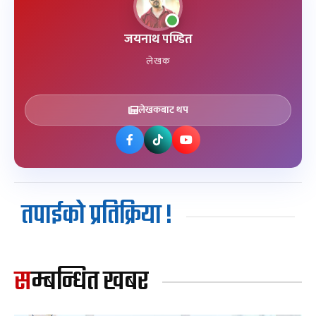
जयनाथ पण्डित
लेखक
लेखकबाट थप
तपाईको प्रतिक्रिया !
सम्बन्धित खबर