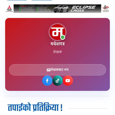
मधेशपत्र
लेखक
लेखकबाट थप
तपाईको प्रतिक्रिया !