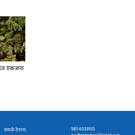
हित एकजना
9854033933
सम्पर्क ठेगाना:
madheshpatra2@gmail.com