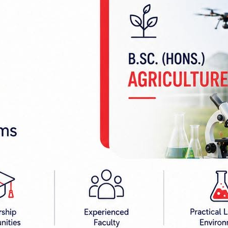
२ ख ०४११४ नम्बरको ट्रकबाट यो परिमाणमा गाँजा बरामद भ
पोस्ट हरिपुरबाट खटिएको टोलीले ट्रक रोक्न खोज्दा चालक 
ो प्रहरीले जनाएको छ।
र फल्स बटम बनाइ १९ वटा बोरामा लुकाएर राखेको अवस्थ