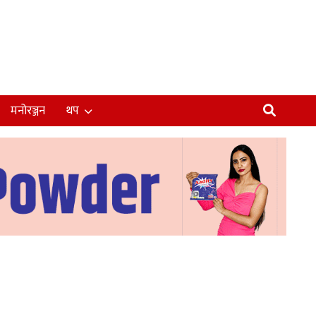
मनोरञ्जन
थप