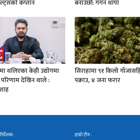
ल्ट्सको कप्तान
बनाउँछौँ: गगन थापा
ामा थलिएका केही उद्योगमा
सिराहामा ९१ किलो गाँजास
परिणाम देखिन थाले :
पक्राउ, ४ जना फरार
ी शाह
 निर्देशक:
हाम्रो टीम :