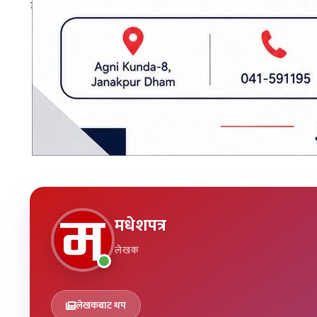
बरामद भएको गाँजाबारे आवश्यक अनुसन्धान भइरहेको
प्रकाशित मिति: २०८१ कार्तिक १७, शनिबार १४:१८
गाँजा बरामद
मधेशपत्र
लेखक
लेखकबाट थप