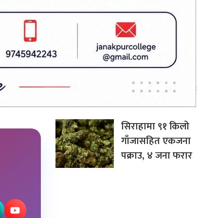
जना पक्राउ
बन्द र घाटामा
थलिएका केही
उद्योगमा आशालाग्दा
परिणाम देखिन थाले :
प्रधानमन्त्री शाह
सिराहामा ९१ किलो
गाँजासहित एकजना
पक्राउ, ४ जना फरार