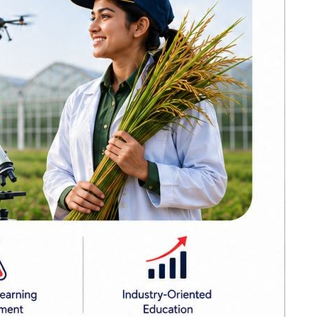
मोर्चा सत्ताको लागि
होइन, सङ्घर्षका
लागि बनेको हो :
सीके राउत
एको सुनसरी
नेपाल प्रिमियर लिग :
हरमित सिंह जनकपुर
बोल्ट्सको कप्तान
फरार भएपछि
कांग्रेसको आत्मा नमर्ने
गरी एकताबद्ध
ामा गाँजा
बनाउँछौँ: गगन थापा
लागुऔषधसहित
विभिन्न स्थानबाट २०