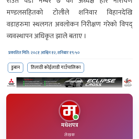
राउत वडा नम्बर ७ का अध्यक्ष हरि नारायण
मण्डलसहितको टोलीले शनिवार विहानदेखि
वडाहरुमा स्थलगत अवलोकन निरीक्षण गरेको विपद्
व्यवस्थापन अधिकृत झाले बताए ।
प्रकाशित मिति: २०८१ आश्विन १२, शनिबार १९:५०
डुबान
तिलाठी कोईलाडी गाउँपालिका
मधेशपत्र
लेखक