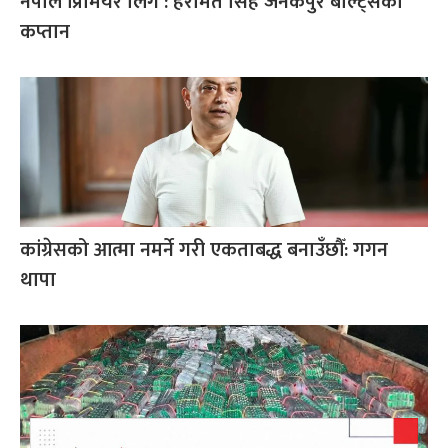
नेपाल प्रिमियर लिग : हरमित सिंह जनकपुर बोल्ट्सको
कप्तान
कांग्रेसको आत्मा नमर्ने गरी एकताबद्ध बनाउँछौँ: गगन
थापा