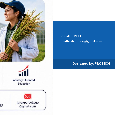
म सक्रिय
9854033933
सम्पर्क ठेगाना:
madheshpatra2@gmail.com
जनकपुरधाम-२, धनुषा
Designed by:
PROTECH