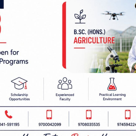
 सर्‍यो
सचिवदेखि न्याम्सका भीसीसम्
 निर्देशक:
हाम्रो टीम :
रबैता
सबै हेर्नुहोस्