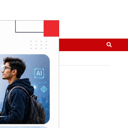
मनोरञ्जन
थप
्वास्थ्य