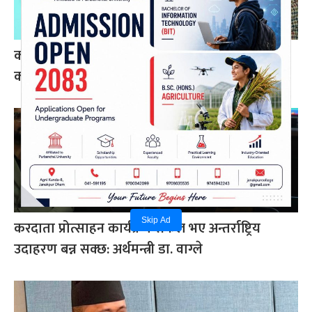
कोइराला निवास मर्मतका लागि सरकारले दिएको २
करोड शेखरले गरे फिर्ता
Skip Ad
करदाता प्रोत्साहन कार्यक्रम सफल भए अन्तर्राष्ट्रिय
उदाहरण बन्न सक्छ: अर्थमन्त्री डा. वाग्ले