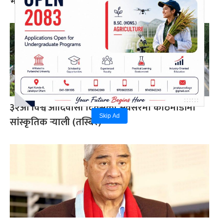
भने– अर्थनीति कागजी सूत्र होइन
३२औं विश्व आदिवासी दिवसका अवसरमा काठमाडौंमा
Skip Ad
सांस्कृतिक र्‍याली (तस्बिर)