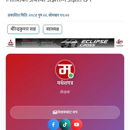
प्रकाशित मिति: २०८१ पुष २२, सोमबार १९:०२
धीरेन्द्रकुमार साह
वडाध्यक्ष
मधेशपत्र
लेखक
लेखकबाट थप