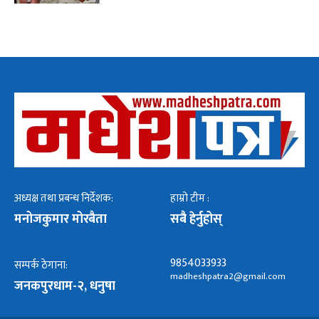
अध्यक्ष तथा प्रबन्ध निर्देशक:
हाम्रो टीम :
मनोजकुमार मोरबैता
सबै हेर्नुहोस्
9854033933
सम्पर्क ठेगाना:
madheshpatra2@gmail.com
जनकपुरधाम-२, धनुषा