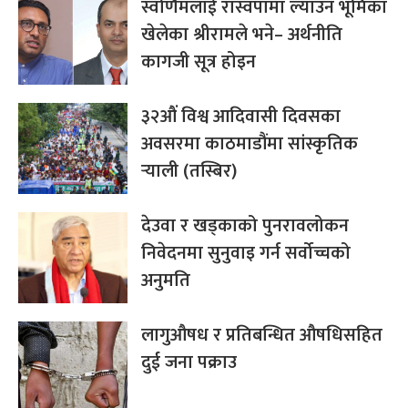
स्वर्णिमलाई रास्वपामा ल्याउन भूमिका
खेलेका श्रीरामले भने– अर्थनीति
कागजी सूत्र होइन
३२औं विश्व आदिवासी दिवसका
अवसरमा काठमाडौंमा सांस्कृतिक
र्‍याली (तस्बिर)
देउवा र खड्काको पुनरावलोकन
निवेदनमा सुनुवाइ गर्न सर्वोच्चको
अनुमति
लागुऔषध र प्रतिबन्धित औषधिसहित
दुई जना पक्राउ