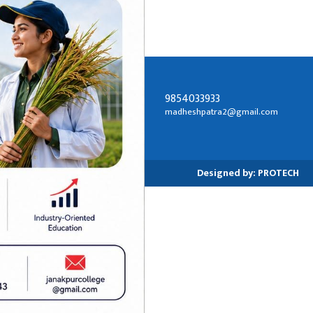
9854033933
सम्पर्क ठेगाना:
madheshpatra2@gmail.com
जनकपुरधाम-२, धनुषा
Designed by:
PROTECH