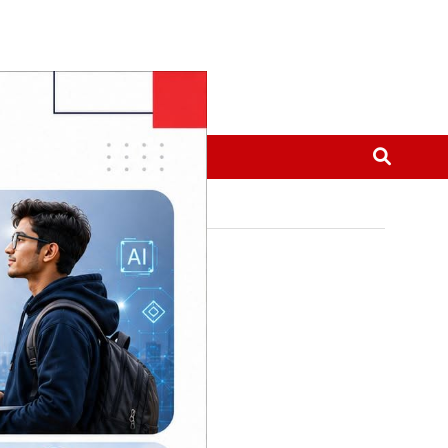
मनोरञ्जन
थप