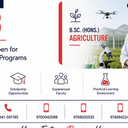
चोट
 निर्देशक:
हाम्रो टीम :
रबैता
सबै हेर्नुहोस्