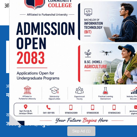
अवशेष फेला
अध्यक्ष तथा प्रबन्ध निर्देशक:
हाम्रो टीम :
मनोजकुमार मोरबैता
सबै हेर्नुहोस्
9854033933
सम्पर्क ठेगाना:
madheshpatra2@gmail.com
जनकपुरधाम-२, धनुषा
Skip Ad (1)