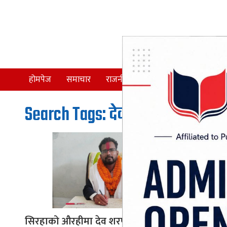
होमपेज
समाचार
राजनीति
समाज
देश
Search Tags: देव शरण यादव
सिरहाको औरहीमा देव शरण यादवले