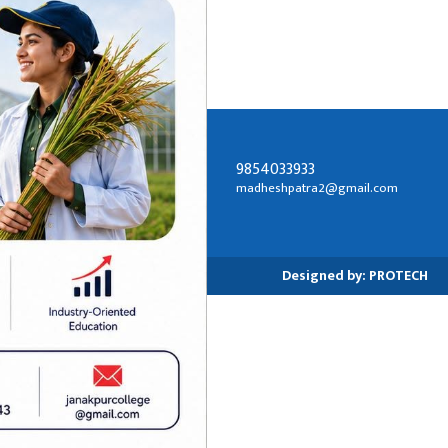
9854033933
सम्पर्क ठेगाना:
madheshpatra2@gmail.com
जनकपुरधाम-२, धनुषा
Designed by:
PROTECH