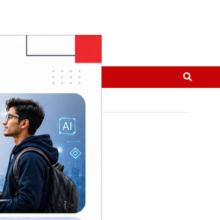
मनोरञ्जन
थप