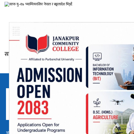
साफ यु–१७ च्याम्पियनसिपः नेपाल र बङ्गलादेश भिड्दै
अध्यक्ष तथा प्रबन्ध निर्देशक:
हाम्रो टीम :