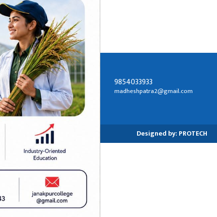
9854033933
सम्पर्क ठेगाना:
madheshpatra2@gmail.com
जनकपुरधाम-२, धनुषा
Designed by:
PROTECH