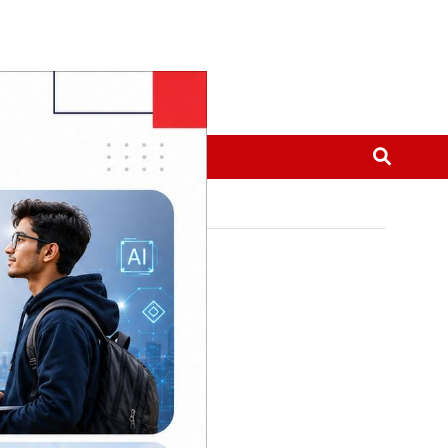
मनोरञ्जन
थप