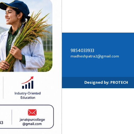
 प्रहरीले
9854033933
सम्पर्क ठेगाना:
madheshpatra2@gmail.com
जनकपुरधाम-२, धनुषा
Designed by:
PROTECH