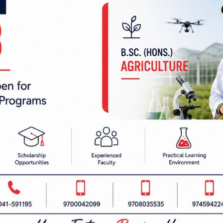
गोलीमा एक घाइते
नागरिक पक्राउ, भाग्न खोजेपछि
चलायो गोली
 निर्देशक:
हाम्रो टीम :
रबैता
सबै हेर्नुहोस्