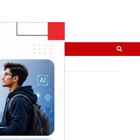
मनोरञ्जन
थप
रतीय