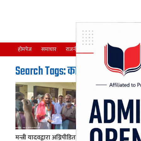
होमपेज
समाचार
राजनीति
समाज
देश
Search Tags: काठ वितरण
मन्त्री यादवद्वारा अग्निपीडितलाई ३५२
महोत्तरीका