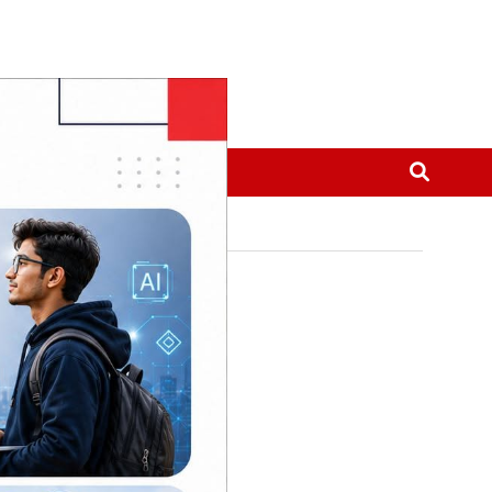
मनोरञ्जन
थप