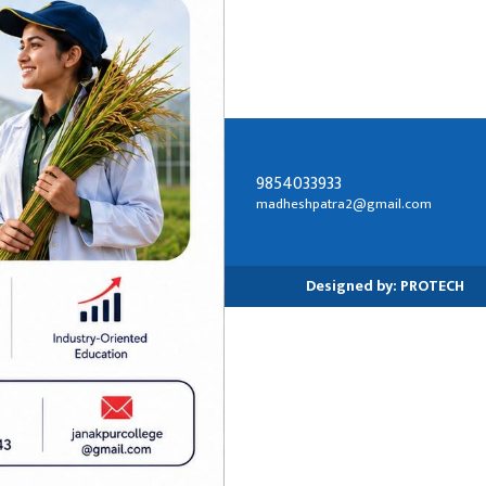
9854033933
सम्पर्क ठेगाना:
madheshpatra2@gmail.com
जनकपुरधाम-२, धनुषा
Designed by:
PROTECH