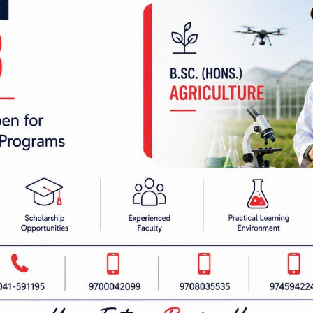
दरमा काठ वितरण सुरु
 निर्देशक:
हाम्रो टीम :
रबैता
सबै हेर्नुहोस्