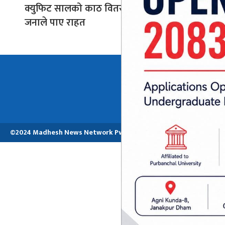
क्युफिट सालको काठ वितरण, २३
सहुलियत 
जनाले पाए राहत
अध्यक्ष तथा प्रबन्ध
मनोजकुमार मो
©2024 Madhesh News Network Pvt. ltd | All Rights Reserved.