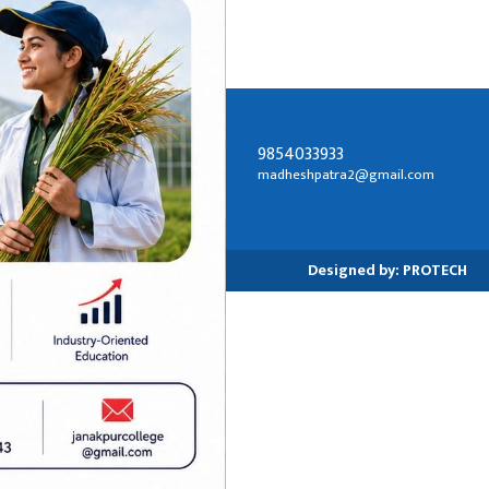
9854033933
सम्पर्क ठेगाना:
madheshpatra2@gmail.com
जनकपुरधाम-२, धनुषा
Designed by:
PROTECH