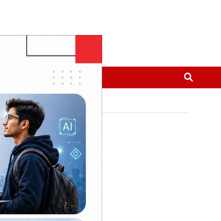
मनोरञ्जन
थप