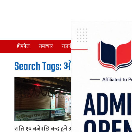
होमपेज
समाचार
राजनीति
समाज
देश
Search Tags: औषधि पसल बन्द
राति १० बजेपछि बन्द हुने औषधि