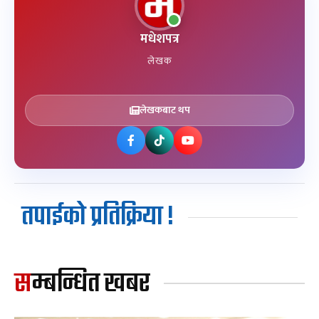
मधेशपत्र
लेखक
लेखकबाट थप
तपाईको प्रतिक्रिया !
सम्बन्धित खबर