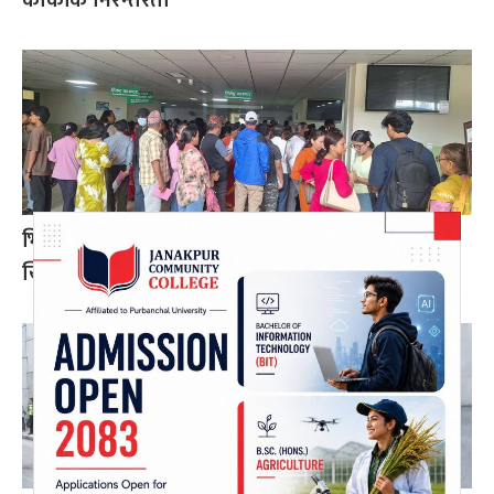
भिडभाड लुकाउन सिभिल अस्पतालमा फोटो–भिडियो
खिच्न रोक