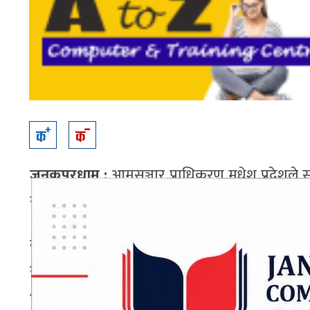
जनकपुरधाम :
आमसञ्चार प्राधिकरण मधेश प्रदेशले सञ्च
सरोकारवालासँग कार्यविधि सम्बन्धी विस्तृत छलफल 
कार्यक्रममा नेपाल पत्रकार महासंघका पदाधिकारी, सञ
रहेको थियो।
ADVERTISEMENT