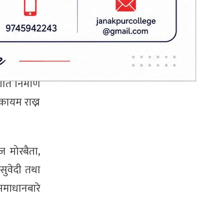
दुई देशको राहदानी
ात्मक रहेको
बोकेर काठमाडौं
आएका भारतीय
श्रम अधिकार
नागरिकलाई नेपाल
प्रवेशमा रोक
ीति निर्माण
कायम राख्न
ोज मोरबैता,
 सुवेदी तथा
 समाधानबारे