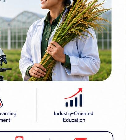
रहेको बताए।
कार्यक्रम सफल भए
अन्तर्राष्ट्रिय उदाहरण
विधि निर्माण
बन्न सक्छ: अर्थमन्त्री
नीति प्रदेश
डा. वाग्ले
चीन–दक्षिण एसिया
सहकार्यमा नेपालले
प्राथमिकता
पुलको भूमिका निर्वाह
ानमा राखेर
गर्न सक्छ: परराष्ट्रमन्त्री
खनाल
मधेशमा ट्रान्सफर्मर
तन्त्रता र
चोरी बढ्दो, पाँच
चारकर्मीबीच
वर्षमा ९९ वटा चोरी