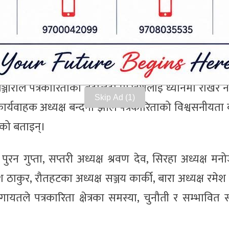
ा सञ्चार क्षेत्रलाई व्यवस्थित गर्न खोजिएको प्रयास सकार
य हुनुपर्नेमा जोड दिए। उनले पत्रकारको क्षमता अभिवृद्धि, 
राख्न सुझाव दिए।
ञ्जाराले पत्रकारिताको बदलिँदो परिवेशलाई ध्यानमा राखेर न
Skip Ad
ार्यवाहक अध्यक्ष बन्दना झाले पत्रकारिताको विश्वसनीयता 
ेको बताइन्।
पुरन गुप्ता, सप्तरी अध्यक्ष श्रवण देव, सिरहा अध्यक्ष मन
श ठाकुर, रौतहटका अध्यक्ष सञ्जय कार्की, बारा अध्यक्ष रमेश
नलगायतले पत्रकारिता क्षेत्रका समस्या, चुनौती र सम्भावित