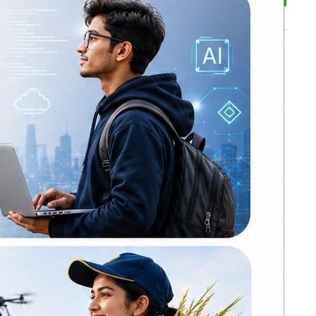
भर्खरै
ढल्केवरमै ट्रमा
सेन्टरको माग :
प्रतिनिधिसभामा
सांसद चन्द्रमोहन
यादवको मौन विरोध
कोइराला निवास
मर्मतका लागि
सरकारले दिएको २
र क्षेत्रको
करोड शेखरले गरे
ार्यविधिको
फिर्ता
करदाता प्रोत्साहन