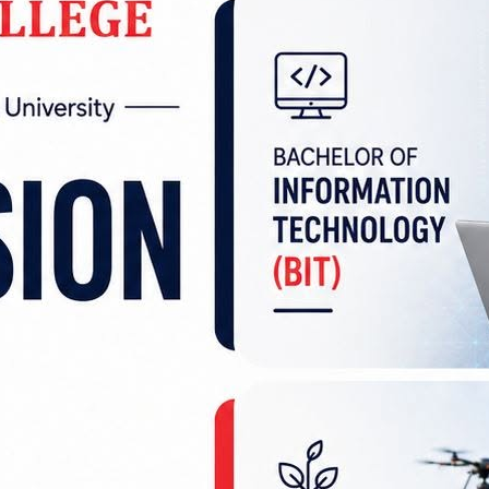
्री फकिरा महतोले लोकतान्त्रिक व्यवस्थाको सुदृढीकरणमा सञ्चा
ाई थप जिम्मेवार, तथ्यपरक र जनउत्तरदायी बनाउन स्पष्ट क