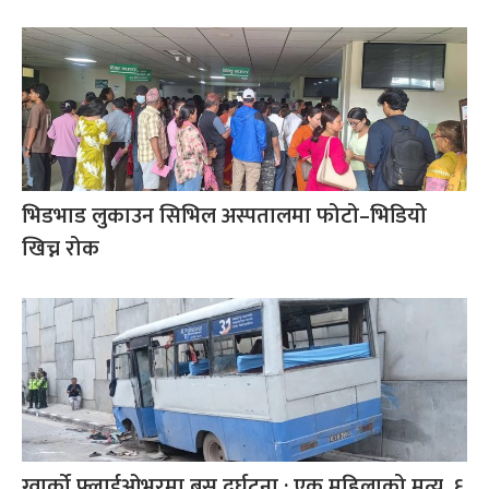
भिडभाड लुकाउन सिभिल अस्पतालमा फोटो–भिडियो
खिच्न रोक
ग्वार्को फ्लाईओभरमा बस दुर्घटना : एक महिलाको मृत्यु, ६