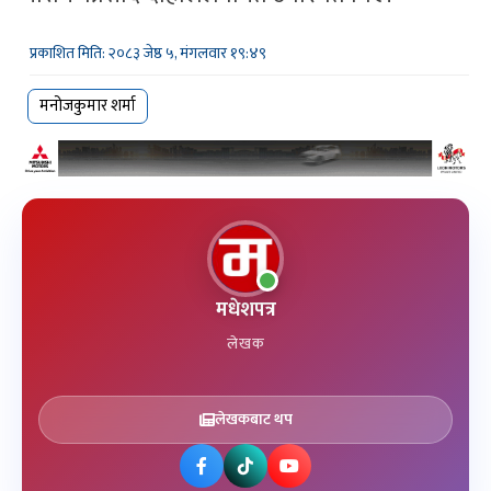
प्रकाशित मिति: २०८३ जेष्ठ ५, मंगलवार १९:४९
मनोजकुमार शर्मा
मधेशपत्र
लेखक
लेखकबाट थप