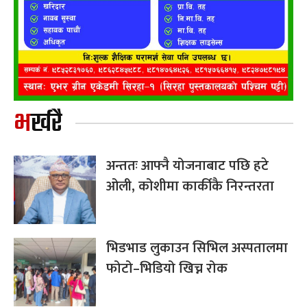
भर्खरै
अन्ततः आफ्नै योजनाबाट पछि हटे
ओली, कोशीमा कार्कीकै निरन्तरता
भिडभाड लुकाउन सिभिल अस्पतालमा
फोटो–भिडियो खिच्न रोक