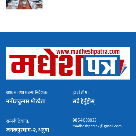
अध्यक्ष तथा प्रबन्ध निर्देशक:
हाम्रो टीम :
मनोजकुमार मोरबैता
सबै हेर्नुहोस्
9854033933
सम्पर्क ठेगाना:
madheshpatra2@gmail.com
जनकपुरधाम-२, धनुषा