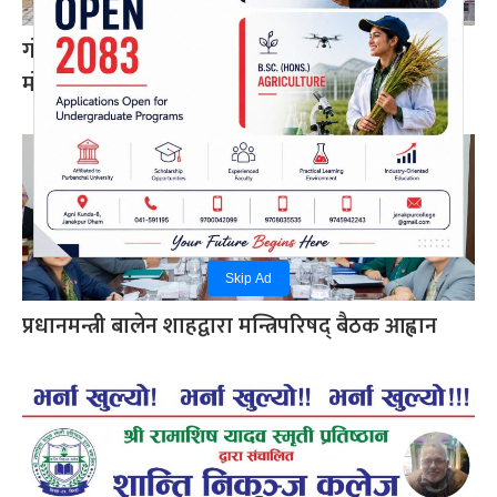
गोरखामा पहिरो : पेट्रोल पम्प र घरमा क्षति, पाँच
मोटरसाइकल पुरिए
Skip Ad
प्रधानमन्त्री बालेन शाहद्वारा मन्त्रिपरिषद् बैठक आह्वान