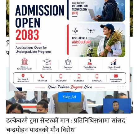
सिराहामा ९१ किलो गाँजासहित एकजना पक्राउ, ४ जना
फरार
Skip Ad
ढल्केवरमै ट्रमा सेन्टरको माग : प्रतिनिधिसभामा सांसद
चन्द्रमोहन यादवको मौन विरोध