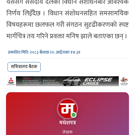
यससँगै संसदीय दलको विधान संशोधनबारे आवश्यक
निर्णय लिइँदैछ । विधान संशोधनसहित समसामयिक
विषयहरूमा छलफल गरी संगठन सुदृढीकरणको स्पष्ट
मार्गचित्र तय गरिने प्रवक्ता मनिष झाले बताएका छन् ।
प्रकाशित मिति: २०८३ बैशाख २०, आईतवार १४:३१
सचिवालय बैठक
मधेशपत्र
लेखक