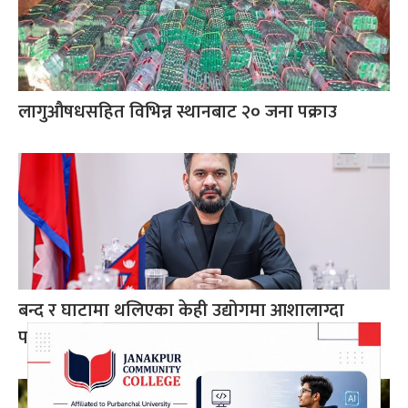
लागुऔषधसहित विभिन्न स्थानबाट २० जना पक्राउ
बन्द र घाटामा थलिएका केही उद्योगमा आशालाग्दा
परिणाम देखिन थाले : प्रधानमन्त्री शाह