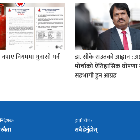
 नपाए निगममा गुनासो गर्न
डा. सीके राउतको आह्वान : अग
मोर्चाको ऐतिहासिक घोषणा
सहभागी हुन आग्रह
 निर्देशक:
हाम्रो टीम :
रबैता
सबै हेर्नुहोस्