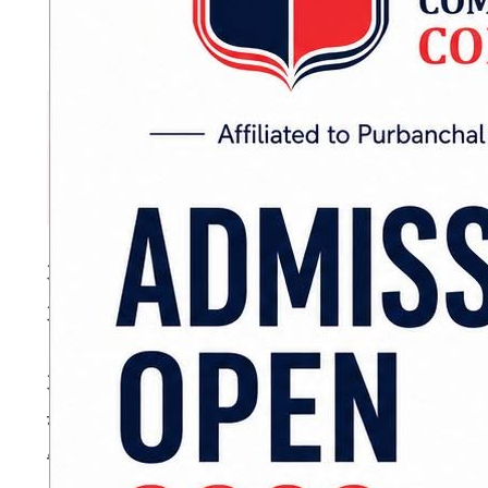
अर्थतन्त्रको आकार १ सय अर्ब अमेरिकी डलर नजिक
आधार रहेको समेत अर्थले उल्लेख गरेको छ ।
आगामी ५ वर्षभित्र विद्युत जडित क्षमता १५ हजार मेगावा
सम्पन्न गर्ने समेत अर्थले स्थितिपत्रमा लेखेको
विकासबाट निजी लगानी समेत आकर्षित भई आर्थिक वृद्धि