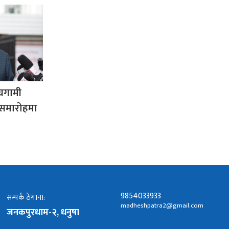
्रगामी
 समारोहमा
9854033933
सम्पर्क ठेगाना:
madheshpatra2@gmail.com
जनकपुरधाम-२, धनुषा