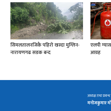
सिमलतालनजिकै पहिरो खस्दा मुग्लिन-
एलपी ग्यास
नारायणगढ सडक बन्द
आग्रह
अध्यक्ष तथा प्रबन्ध
मनोजकुमार मो