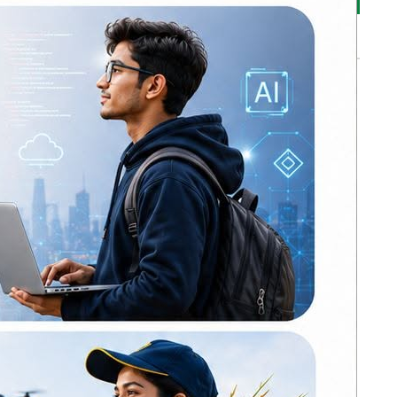
भर्खरै
प्रधानमन्त्री बालेन
शाहद्वारा मन्त्रिपरिषद्
बैठक आह्वान
सौराहाको मध्यवर्ती
ुक बनाउने
क्षेत्रमा नयाँ जङ्गली
हात्ती
 वर्ष भित्र
जनकपुरमा पोखरीको
 पूर्वाधार
डिल अतिक्रमण गरेर
निर्माण गरिएका