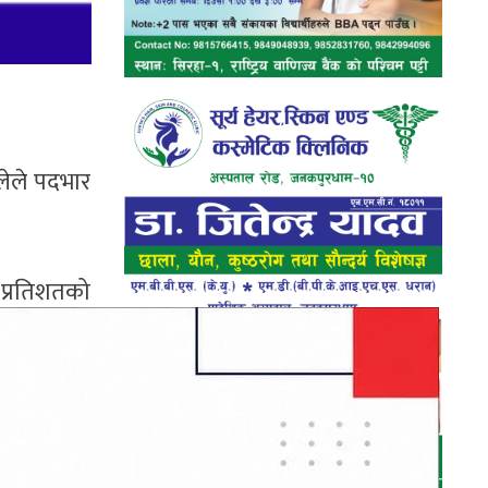
्लेले पदभार
७ प्रतिशतको