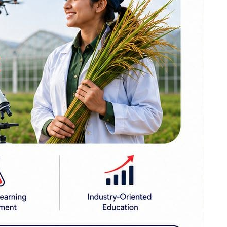
घरटहरामा डोजर
चल्ने
एको छ ।
आज दिनभर कस्तो
न्त्रालयले
होला काठमाडौँ
उपत्यकाको मौसम
तीय साधनको
सिमलतालनजिकै
पहिरो खस्दा मुग्लिन-
।
नारायणगढ सडक
बन्द
ा निर्धारण
ा र आर्थिक
एलपी ग्यास नपाए
निगममा गुनासो गर्न
आग्रह