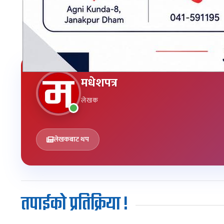
मधेशपत्र
लेखक
लेखकबाट थप
तपाईको प्रतिक्रिया !