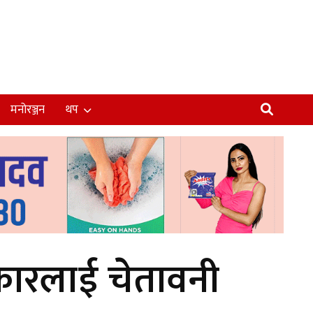
मनोरञ्जन
थप
रकारलाई चेतावनी