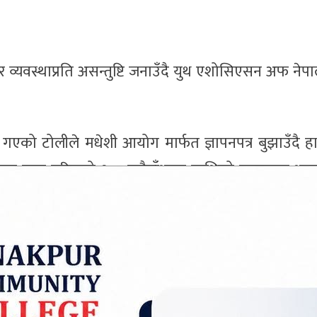
सार व्यवस्थाप्रति असन्तुष्टि जनाउँदै युथ एशोसिएसन अफ नेप
ा गएको टोलीले मधेशी आयोग मार्फत ज्ञापनपत्र बुझाउँदै 
मा हाल लागू गरिएको १०० रुपैयाँभन्दा माथिको सामानमा भन्
।