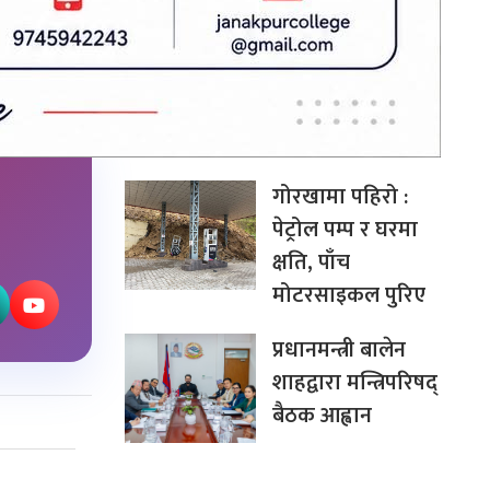
सर्वोच्चमा कांग्रेस
विशेष
महाधिवेशनसम्बन्धी
पुनरावलोकन निवेदन
अध्ययन हुँदै
गोरखामा पहिरो :
पेट्रोल पम्प र घरमा
क्षति, पाँच
मोटरसाइकल पुरिए
प्रधानमन्त्री बालेन
शाहद्वारा मन्त्रिपरिषद्
बैठक आह्वान