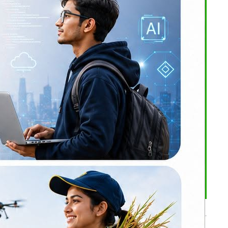
ून आय भएका
ा फरक रहेको
 यानको ठहर
 सामग्रीमा
भर्खरै