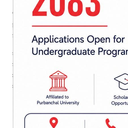
विशेषगरी दलित र विपन्न समुदायले यसको मार बढी भो
हुने व्यवहारप्रति पनि गम्भीर प्रश्न उठाएको छ। सा
मानवअधिकारको अवस्थालाई चिन्ताजनक बनाएको उ
संगठनले सरकारसँग सीमावर्ती क्षेत्रको यथार्थलाई ध्य
गतिविधिलाई उत्तरदायी र पारदर्शी बनाउन माग गरेक
लागि स्थापित मधेशी आयोगले प्रभावकारी भूमिका खेल्
कार्यालयमार्फत आवश्यक पहल गरी नीतिगत सुधार गर
प्रकाशित मिति: २०८३ बैशाख १२, शनिबार ११:३५
भन्सार नीति
राहुलराज यादव