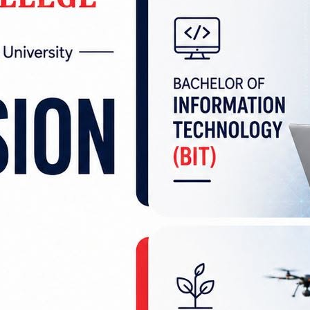
गु हुँदा दैनिक ज्यालादारी गर्ने मजदुर, किसान तथा न्य
संगठनले मधेशको सामाजिक र आर्थिक बनावट अन्य क्षेत्रभन्द
नै यथार्थ भएको बताएको छ ।
तिर्नुपर्ने व्यवस्था नागरिकका लागि थप आर्थिक बोझ बनेको
ध, विवाह तथा धार्मिक–सांस्कृतिक गतिविधिसँग सम्बन्धित
 पर्ने कदम भएको आरोप पनि लगाइएको छ।