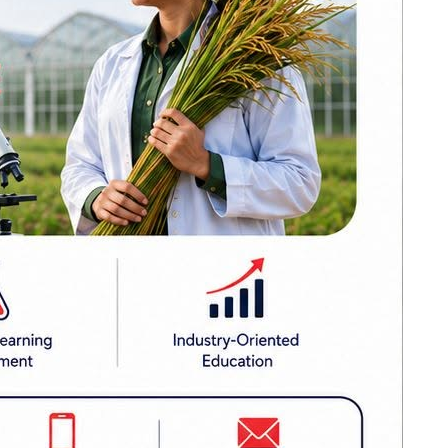
अन्ततः आफ्नै
षाकर्मीबाट
योजनाबाट पछि हटे
भन्दै यसले
ओली, कोशीमा
कार्कीकै निरन्तरता
भिडभाड लुकाउन
्षा निकायको
सिभिल अस्पतालमा
 संरक्षणका
फोटो–भिडियो खिच्न
रिपरिषद्को
रोक
ग्वार्को फ्लाईओभरमा
बस दुर्घटना : एक
महिलाको मृत्यु, ६
जना घाइते