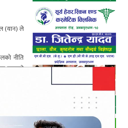
ाल (यान) ले
हालको नीति
सार लगाउने