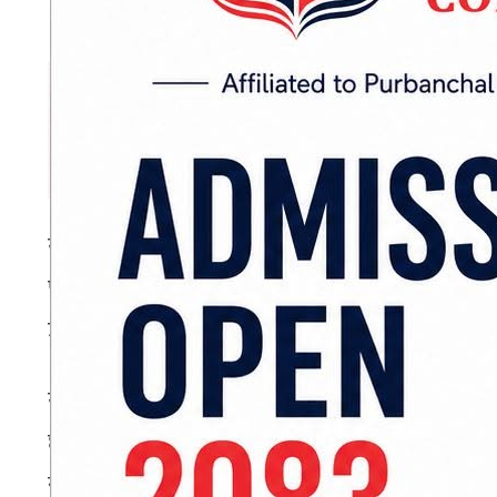
यानका अनुसार बढ्दो महँगीको समयमा यस्तो नीति ला
परिवारहरू प्रत्यक्ष रूपमा प्रभावित भइरहेका छन् । 
उल्लेख गर्दै सीमावर्ती भारतीय बजारमा निर्भरता पुरा
यस्तो अवस्थामा सामान्य उपभोगका सामग्रीमै भन्सार 
छ । यसैबीच, मधेशको परम्परागत ‘रोटी–बेटी’ सम्बन्
समेत कर लगाइनु सांस्कृतिक स्वतन्त्रतामाथि असर