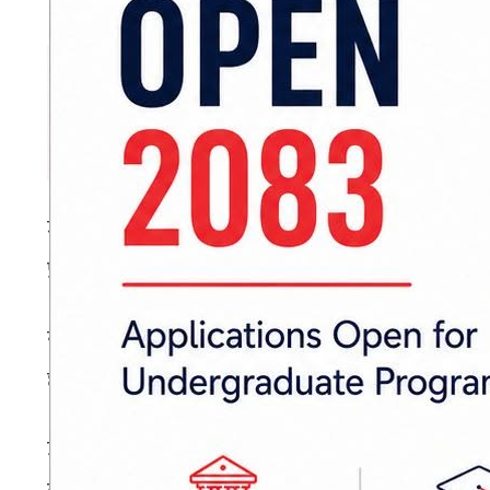
जानकी सेनाको अगुवाईमा विगत पाँच वर्षदेखि जानकी म
प्रज्ज्वलनमा सम्पूर्ण जनकपुरवासीको सहभागिता हुने ग
यता, जानकी मन्दिरले भने भोलीको दिन भव्यताका 
छन्। उनले जनकपुर र नेपाललाई विश्वभरि चिनाउने 
उनले भोली बिहान जनकपुरधामको दुधमत्ती नदीमा 