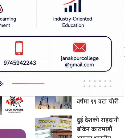
बन्न सक्छ: अर्थमन्त्री
डा. वाग्ले
हाप्रसादको
चीन–दक्षिण एसिया
सहकार्यमा नेपालले
पुलको भूमिका निर्वाह
गर्न सक्छ: परराष्ट्रमन्त्री
खनाल
मधेशमा ट्रान्सफर्मर
चोरी बढ्दो, पाँच
वर्षमा ९९ वटा चोरी
दुई देशको राहदानी
बोकेर काठमाडौं