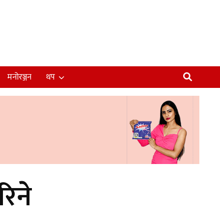
मनोरञ्जन
थप
रिने