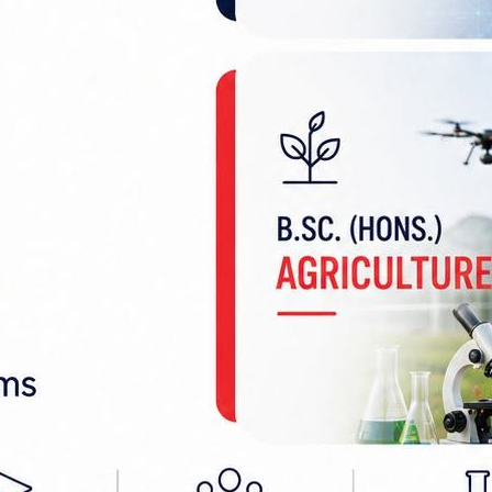
न्दिरमा विशेष पर्वका बेला द्विप प्रज्ज्वलन गरिँदै आएक
र्छ।
साथ मनाउने मन्दिरका छोटे महन्थ राम रोशन दासले जान
माता सीताको जन्मोत्सवलाई धुमधामका साथ मनाईने बताए।
साही स्नान गरिने कार्यक्रम रहेको बताए। सो पश्चात 