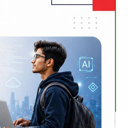
हिन्दूवादी
भर्खरै