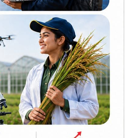
ढल्केवरमै ट्रमा
सेन्टरको माग :
प्रतिनिधिसभामा
सांसद चन्द्रमोहन
यादवको मौन विरोध
ो छ। द्विप
कोइराला निवास
मर्मतका लागि
सरकारले दिएको २
करोड शेखरले गरे
कारी दिएका
फिर्ता
करदाता प्रोत्साहन
कार्यक्रम सफल भए
जानकीजीको
अन्तर्राष्ट्रिय उदाहरण