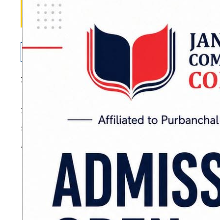
जनकपुरधाम :
जनकपुरधामको जानकी मन्दिरमा सवा ला
जानकी नवमीको उपलक्ष्यमा भोली (शनिबार) बेलुका जा
संगठन जानकी सेनाले जानकारी दिएको छ।
ADVERTISEMENT