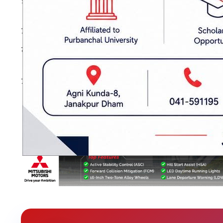
डोलासहित विशेष गाजाबाजाका साथ नगरपरिक्रमा गर्
जानकी मन्दिरमा विशेष पूजापाठ, मैथिली परम्परा 
कार्यक्रम रहेको छोटे महन्थ राम रोशन दासले बताए।
जानकी नवमीको अवसरमा जनकपुरधामवासीले आ–आफ्न
प्रकाशित मिति: २०८३ बैशाख ११, शुक्रबार १८:०६
जानकी नवमी
द्विप प्रज्ज्वलन