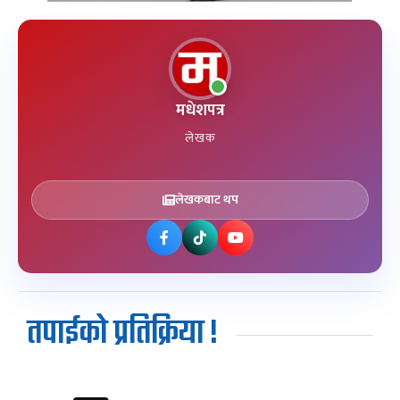
मधेशपत्र
लेखक
लेखकबाट थप
तपाईको प्रतिक्रिया !