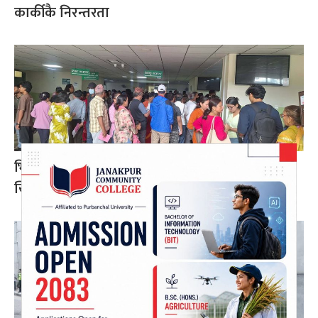
कार्कीकै निरन्तरता
भिडभाड लुकाउन सिभिल अस्पतालमा फोटो–भिडियो
खिच्न रोक