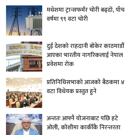
मधेशमा ट्रान्सफर्मर चोरी बढ्दो, पाँच
वर्षमा ९९ वटा चोरी
दुई देशको राहदानी बोकेर काठमाडौं
आएका भारतीय नागरिकलाई नेपाल
प्रवेशमा रोक
प्रतिनिधिसभाको आजको बैठकमा ४
वटा विधेयक प्रस्तुत हुने
अन्ततः आफ्नै योजनाबाट पछि हटे
ओली, कोशीमा कार्कीकै निरन्तरता