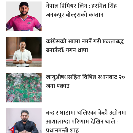
नेपाल प्रिमियर लिग : हरमित सिंह
जनकपुर बोल्ट्सको कप्तान
कांग्रेसको आत्मा नमर्ने गरी एकताबद्ध
बनाउँछौँ: गगन थापा
लागुऔषधसहित विभिन्न स्थानबाट २०
जना पक्राउ
बन्द र घाटामा थलिएका केही उद्योगमा
आशालाग्दा परिणाम देखिन थाले :
प्रधानमन्त्री शाह