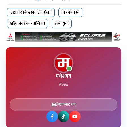
भ्रष्टाचार विरुद्धको आन्दोलन
विजय यादव
शहिदनगर नगरपालिका
हामी युवा
मधेशपत्र
लेखक
लेखकबाट थप