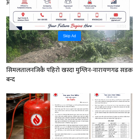
आज दिनभर कस्तो होला काठमाडौँ उपत्यकाको मौसम
Skip Ad
सिमलतालनजिकै पहिरो खस्दा मुग्लिन-नारायणगढ सडक
बन्द