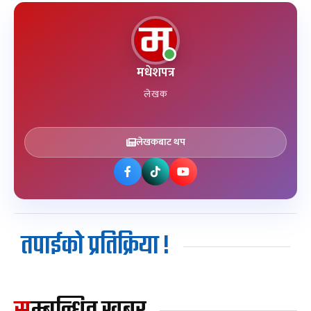
मधेशपत्र
लेखक
लेखकबाट थप
तपाईको प्रतिक्रिया !