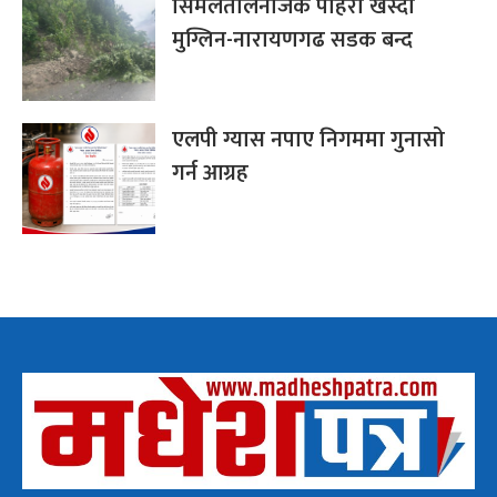
सिमलतालनजिकै पहिरो खस्दा
मुग्लिन-नारायणगढ सडक बन्द
एलपी ग्यास नपाए निगममा गुनासो
गर्न आग्रह